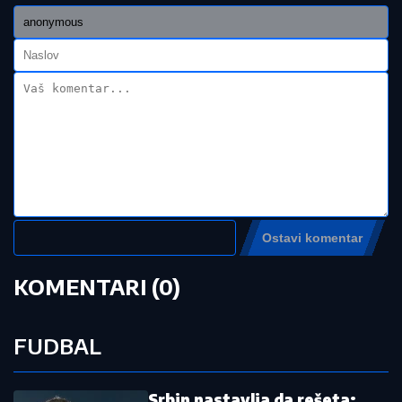
(FOTO) BALONI, CVEĆE I PRELEPA DEKORACIJA
Dea Đurđević preuredila stan za dolazak naslednice,
sve u znaku male Iris: "Dobrodošla, ljubavi"
(FOTO) EMOTIVAN TRENUTAK KOJI
TOPI SRCA
Pevačica (41) se udala za
5 godina mlađeg kolegu, pa objavila
fotografiju sa sinom Vukanom: Njoj
treće dete, njemu prvo
KO JE ALEKSANDRA KOJU JE
DRAGAN STANKOVIĆ VERIO NAKON
3 MESECA
Sa Jovanom bio skoro dve
godine, pa usledio krah: "Mnogo me je
koštala ta veza"
by Aklamator
Pročitajte još:
Oluja mu je rasturila porodicu! Hrvati ga
proterali iz Knina, mislio da mu je otac
poginuo, u Beogradu živeo u šupi, a
sada je kapiten Zvezde