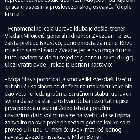
igrača u uspesima prošlosezonskog osvajača "duple
krune".
- Fenomenalno, cela uprava kluba je došla, trener
Vladan Milojević, generalni direktor Zvezdan Terzić,
zaista prelepo iskustvo, puno emocija za mene. Krivo
mi je što sam otišao iz Zvezde, jer je ovo moja druga
kuća i nadam se da ću se jednog dana u nekoj drugoj
ulozi vratiti ovde - rekao je Borjan i nastavio:
- Moja čitava porodica i ja smo veliki zvezdaši, i već u
subotu ću sa sinom da dođem na utakmicu kako bih
dao vetar u leđa igračima, stručnom štabu, upravu i
svima da se na startu ostvari dobar rezultat i upiše
prva pobeda u sezoni. Želeo bih da poručim
navijačima da ih volim najviše na svetu i da se i njima
zahvalim na ovih prelepih sedam godina koliko sam
proveo u klubu. U meni će uvek imati još jednog
navijača Zvezde - istakao je Milan Borjan.