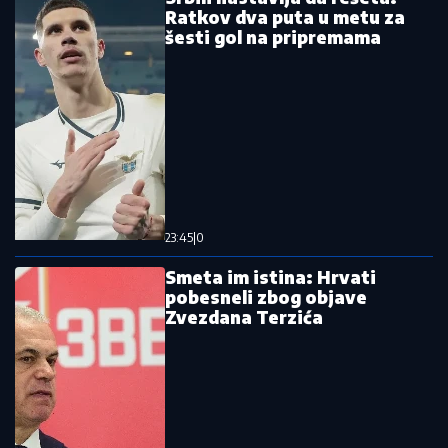
Humanitarna akcija Zvezde: "Dođi na
stadion protiv Novog Pazara i doniraj
krv"
Za ovo se živi: Salah sleteo, Turci u
nikad većem transu!
Ovo mu je zasmetalo: Dejan Stanković
se zbog jednog pitanja baš naljutio
Zvezda se sprema za spektakl, evo
kada počinje prodaja karata za meč
protiv Hapoela