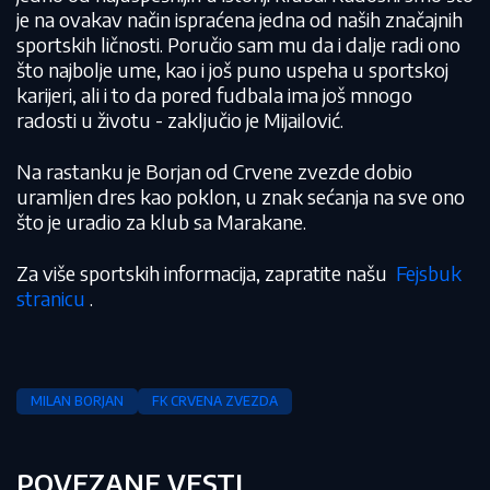
je na ovakav način ispraćena jedna od naših značajnih
sportskih ličnosti. Poručio sam mu da i dalje radi ono
što najbolje ume, kao i još puno uspeha u sportskoj
karijeri, ali i to da pored fudbala ima još mnogo
radosti u životu - zaključio je Mijailović.
Na rastanku je Borjan od Crvene zvezde dobio
uramljen dres kao poklon, u znak sećanja na sve ono
što je uradio za klub sa Marakane.
Za više sportskih informacija, zapratite našu
Fejsbuk
stranicu
.
MILAN BORJAN
FK CRVENA ZVEZDA
POVEZANE VESTI