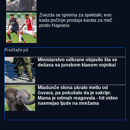
PESME "IVANOVA KORITA"
Merima Njegomir tražila
IZMENU teksta: "Ti stihovi su naknadno dopisani"
BOJANA LAZIĆ POKAZALA MAJKU
Sa njom uživa na letovanju: Doručak U
BAZENU, a tek da vidite voditeljku u
bikiniju (FOTO)
"STEFANI MI BRANI DA VIDIM DETE"
Haos na crnogorskom primorju! Terza
i Munjez oči u oči, on progovorio o
tužbama: "Pretila mi je, pokazao sam
joj dokaze" (VIDEO)