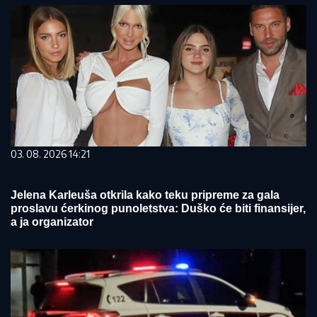
03. 08. 2026 14:21
Jelena Karleuša otkrila kako teku pripreme za gala
proslavu ćerkinog punoletstva: Duško će biti finansijer,
a ja organizator