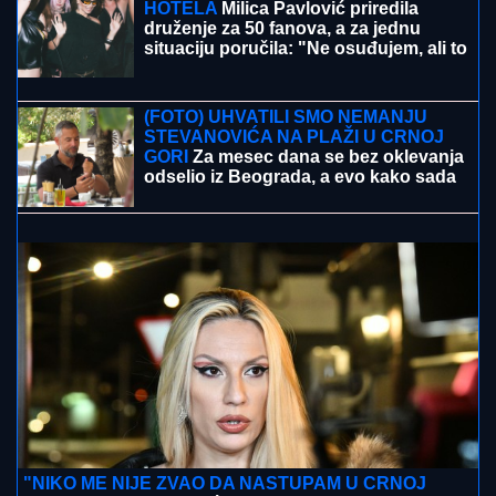
LUKSUZNA ŽURKA NA KROVU
HOTELA
Milica Pavlović priredila
druženje za 50 fanova, a za jednu
situaciju poručila: "Ne osuđujem, ali to
nije moj stil"
Horor u Laktašima: U dvorištu kuće pronađeno
ugljenisano telo žene (74), policija utvrđuje uzrok
smrti
(FOTO) UHVATILI SMO NEMANJU