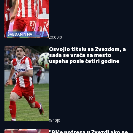
ŠVEĐANIN NA
20:00
|
0
CENTRU
Osvojio titulu sa Zvezdom, a
sada se vraća na mesto
uspeha posle četiri godine
18:10
|
0
"Biće potresa u Zvezdi ako ne