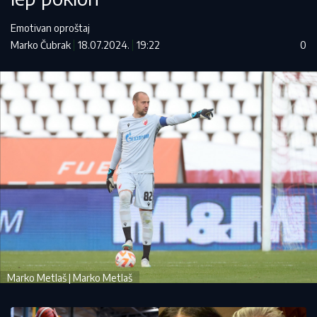
Emotivan oproštaj
Marko Čubrak
18.07.2024.
19:22
0
Marko Metlaš | Marko Metlaš