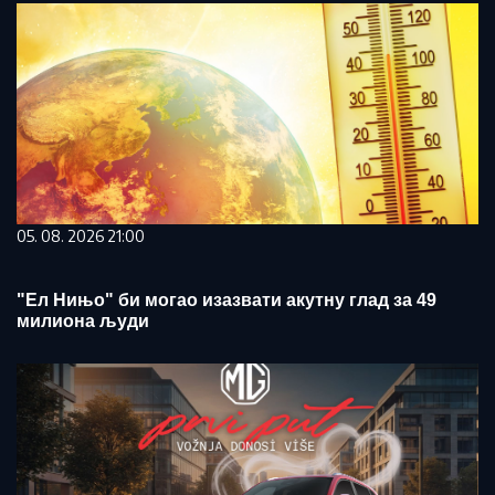
05. 08. 2026 21:00
"Ел Нињо" би могао изазвати акутну глад за 49
милиона људи