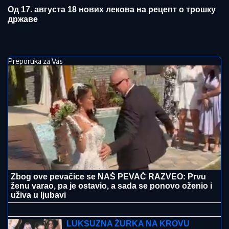
Од 17. августа 18 нових лекова на рецепт о трошку
државе
Preporuka za Vas
Zbog ove pevačice se NAŠ PEVAČ RAZVEO: Prvu
ženu varao, pa je ostavio, a sada se ponovo oženio i
uživa u ljubavi
"KOLIKO SAM POGREŠIO"
Predrag
Mijatović progovorio o pitanju koje
zanima sve!