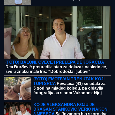
"BABA VANGA JE REKLA DA ĆE
ŽIVETI DO 86. GODINE, NEŠTO SE
DESILO..."
Suzana Jovanović otvorila
dušu o odlasku Saše Popovića i
otkrila da li se vraća na estradu: "Na
kraju nije imao ništa"
RAZBIJENA BANDA U
ULCINjU: Sa
specijalnim uređajem otimali novac i
stvari turistima na Velikoj plaži
Terzić porukama o "Oluji" i Kninu zapalio Hrvatsku:
Sikću, smeta im istina, hoće da crknu od muke