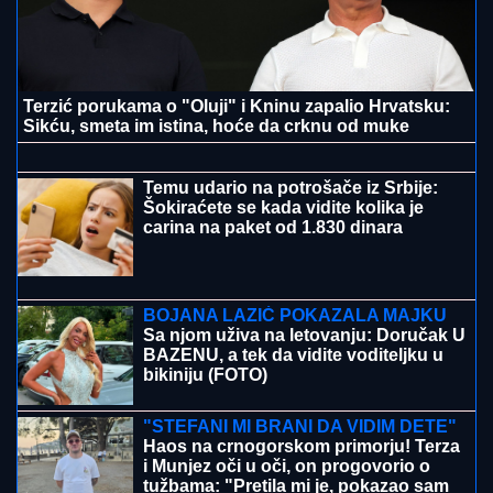
STIGLA PRINOVA U DOM MILICE
TODOROVIĆ
Pevačica puca od sreće,
usred koncerta saopštila vesti
MILICA TODOROVIĆ HITNO
PREKINULA KONCERT
Muzika stala,
ona se obratila: "Šta radite? Posle ja
da budem kriva"
Aneli spopao crnac! Bahanalije u Dubrovniku -
Zaskočio je na svojoj momačkoj večeri