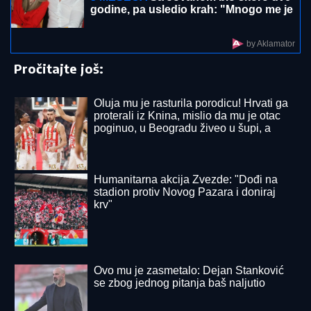
"Bio je kao presečen napola, telo ste
mogli da savijete i namestite kako
hoćete" Ispovest majke muzičara
Dejana Mitrovića ledi krv u žilama
Temu udario na potrošače iz Srbije:
Šokiraćete se kada vidite kolika je
carina na paket od 1.830 dinara
OVO JE TRAGIČNA PRIČA KOJA SE KRIJE IZA