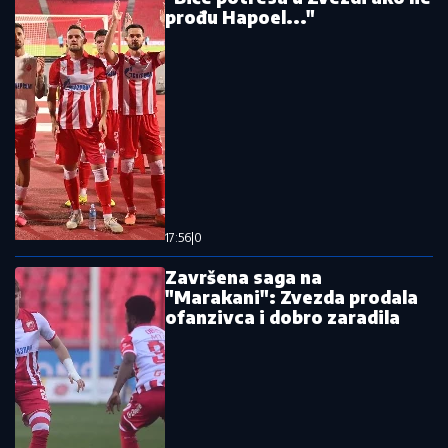
prođu Hapoel..."
17:56
|
0
Završena saga na
"Marakani": Zvezda prodala
ofanzivca i dobro zaradila