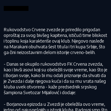
Rukovodstvo Crvene zvezde je priredilo prigodan
oproštaj za svog bivšeg kapitena, ističući time bliskost
i toplinu koja karakteriše ovaj klub. Njegovo nasleđe
na Marakani obuhvata šest titula i tri kupa Srbije, što
ga čini neizostavnim delom istorije crveno-belih.
- Danas se okupilo rukovodstvo FK Crvena zvezda,
kao i bivši asovi koji su obeležili svoje vreme, kao što je
i Borjan svoje, kako bi mu odali priznanje da shvati da
je Zvezda i dalje njegova kuća i da su mu vrata našeg
kluba uvek otvorena - kaže predsednik srpskog
šampiona Svetozar Mijailović i dodaje:
- Borjanova epizoda u Zvezdi je obeležila ovo vreme,
jedno od najuspešnijih u istoriji kluba. Radosni smo što