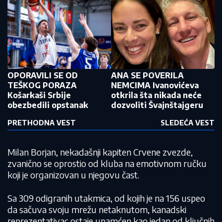
OPORAVILI SE OD
ANA SE POVERILA
TEŠKOG PORAZA
NEMCIMA Ivanovićeva
Košarkaši Srbije
otkrila šta nikada neće
obezbedili opstanak
dozvoliti Švajnštajgeru
PRETHODNA VEST
SLEDEĆA VEST
Milan Borjan, nekadašnji kapiten Crvene zvezde,
zvanično se oprostio od kluba na emotivnom ručku
koji je organizovan u njegovu čast.
Sa 309 odigranih utakmica, od kojih je na 156 uspeo
da sačuva svoju mrežu netaknutom, kanadski
reprezentativac ostaje upamćen kao jedan od ključnih