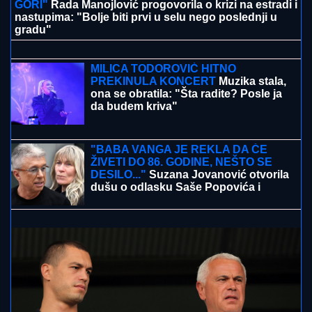
STEVANOVIĆA NA PLAŽI U CRNOJ
GORI
Za mesec dana se bez oklevanja
odselio iz Beograda, a evo kako sada
živi sa suprugom i ćerkom
ŠOK! PEVAČICA PRETUKLA
TAKSISTU
Sad prvi put otkrila detalje:
"Nisam htela da platim, prebila sam
ga"
"NIKO ME NIJE ZVAO DA NASTUPAM U CRNOJ
GORI"
Rada Manojlović progovorila o krizi na estradi i
nastupima: "Bolje biti prvi u selu nego poslednji u
gradu"