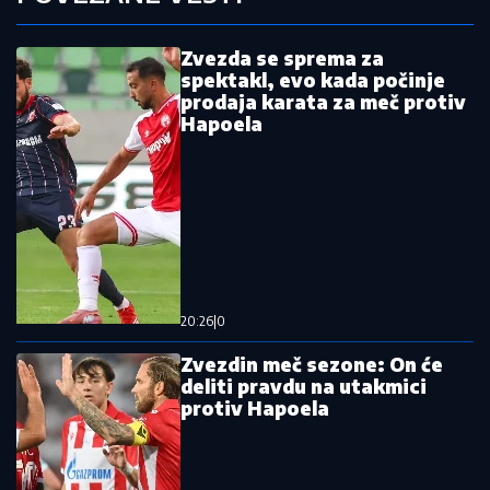
Zvezda se sprema za
spektakl, evo kada počinje
prodaja karata za meč protiv
Hapoela
20:26
|
0
Zvezdin meč sezone: On će
deliti pravdu na utakmici
protiv Hapoela