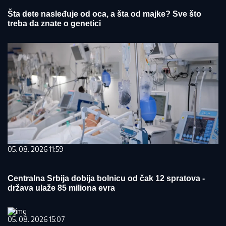
Šta dete nasleđuje od oca, a šta od majke? Sve što
treba da znate o genetici
05. 08. 2026 11:59
Centralna Srbija dobija bolnicu od čak 12 spratova -
država ulaže 85 miliona evra
05. 08. 2026 15:07