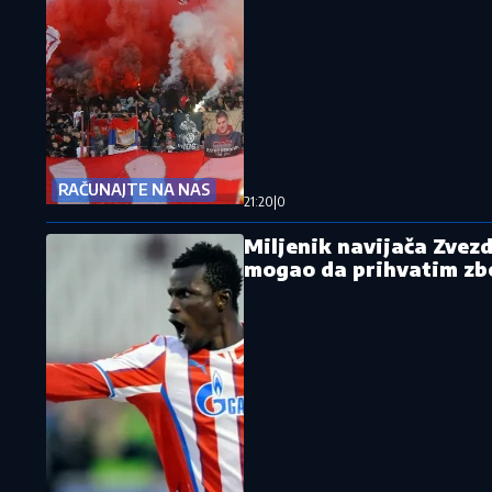
RAČUNAJTE NA NAS
21:20
|
0
Miljenik navijača Zvezd
mogao da prihvatim zbo