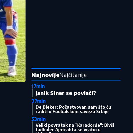
Najnovije
Najčitanije
17min
Janik Siner se povlači?
37min
De Bleker: Počastvovan sam što ću
raditi u Fudbalskom savezu Srbije
53min
Veliki povratak na "Karađorđe": Bivši
fudbaler Ajntrahta se vratio u