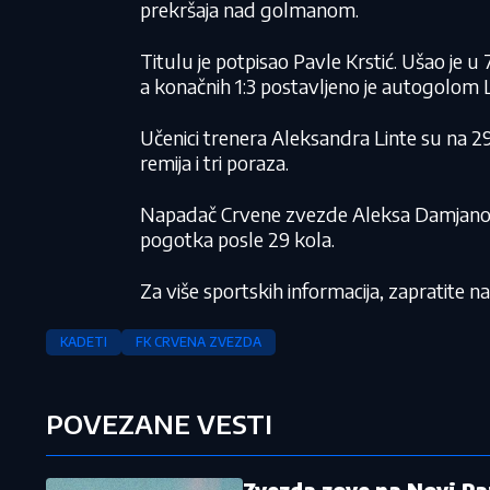
prekršaja nad golmanom.
Titulu je potpisao Pavle Krstić. Ušao je 
a konačnih 1:3 postavljeno je autogolom 
Učenici trenera Aleksandra Linte su na 29 
remija i tri poraza.
Napadač Crvene zvezde Aleksa Damjanović j
pogotka posle 29 kola.
Za više sportskih informacija, zapratite 
KADETI
FK CRVENA ZVEZDA
POVEZANE VESTI
Zvezda zove na Novi Paza