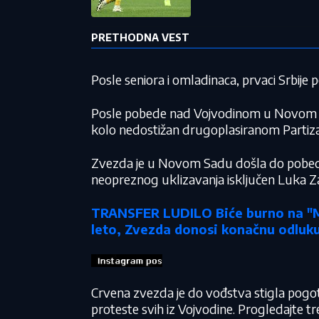
PRETHODNA VEST
Posle seniora i omladinaca, prvaci Srbije 
Posle pobede nad Vojvodinom u Novom Sa
kolo nedostižan drugoplasiranom Partiz
Zvezda je u Novom Sadu došla do pobede
neopreznog uklizavanja isključen Luka Za
TRANSFER LUDILO Biće burno na "Ma
leto, Zvezda donosi konačnu odluk
Crvena zvezda je do vođstva stigla pogo
proteste svih iz Vojvodine. Progledajte tr