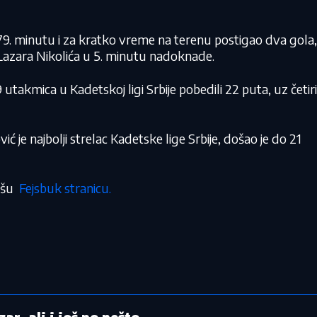
u 79. minutu i za kratko vreme na terenu postigao dva gola,
Lazara Nikolića u 5. minutu nadoknade.
utakmica u Kadetskoj ligi Srbije pobedili 22 puta, uz četiri
e najbolji strelac Kadetske lige Srbije, došao je do 21
našu
Fejsbuk stranicu.
r, ali i još po nešto...