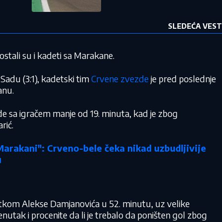
SLEDEĆA VEST
postali su i kadeti sa Marakane.
du (3:1), kadetski tim
Crvene zvezde
je pred poslednje
anu.
 sa igračem manje od 19. minuta, kad je zbog
rić.
rakani": Crveno-bele čeka nikad uzbudljivije
u
22 °C
Loznica
tkom Alekse Damjanovića u 52. minutu, uz velike
enutak i procenite da li je trebalo da poništen gol zbog