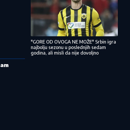
"GORE OD OVOGA NE MOŽE" Srbin igra
najbolju sezonu u poslednjih sedam
godina, ali misli da nije dovoljno
isam