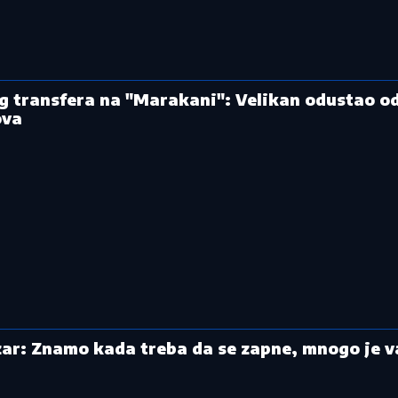
g transfera na "Marakani": Velikan odustao o
ova
azar: Znamo kada treba da se zapne, mnogo je 