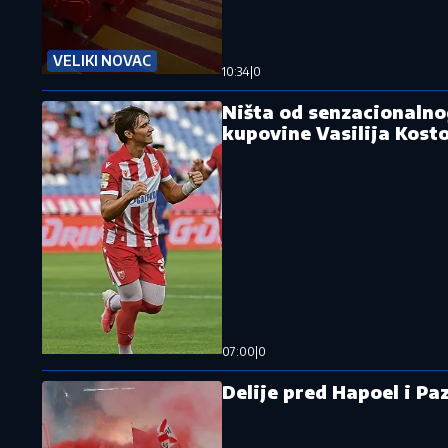
VELIKI NOVAC
10:34
|
0
Ništa od senzacionalno
kupovine Vasilija Kost
07:00
|
0
Delije pred Hapoel i P