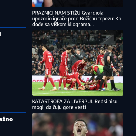
PRAZNICI NAM STIŽU Gvardiola
upozorio igrače pred Božićnu trpezu: Ko
dođe sa viškom kilograma...
d
KATASTROFA ZA LIVERPUL Redsi nisu
mogli da čuju gore vesti
važno