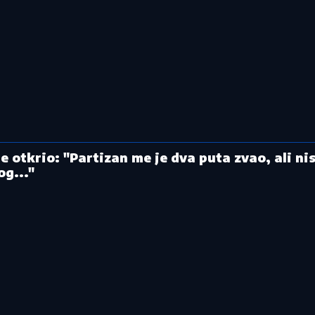
e otkrio: "Partizan me je dva puta zvao, ali n
g..."