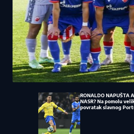
RONALDO NAPUŠTA 
NASR? Na pomolu veli
povratak slavnog Port