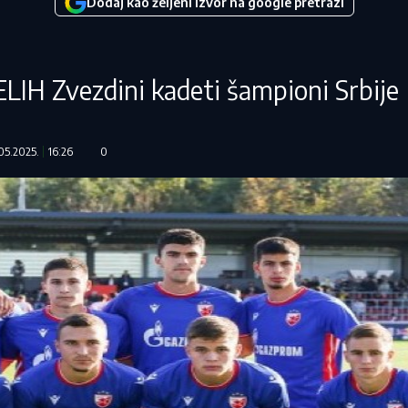
Dodaj kao željeni izvor na google pretrazi
H Zvezdini kadeti šampioni Srbije
.05.2025.
16:26
0