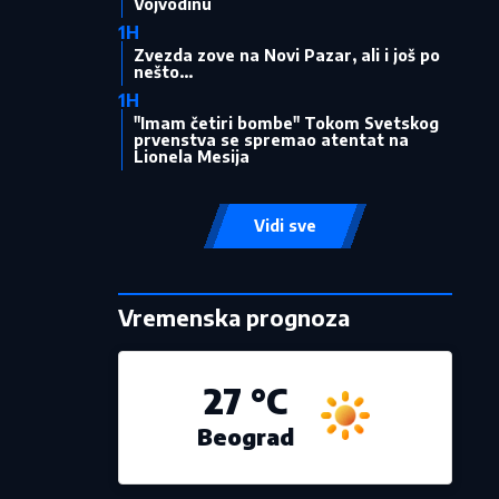
Vojvodinu
1H
Zvezda zove na Novi Pazar, ali i još po
nešto...
1H
"Imam četiri bombe" Tokom Svetskog
prvenstva se spremao atentat na
Lionela Mesija
Vidi sve
Vremenska prognoza
27 °C
Beograd