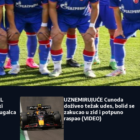
AL
UZNEMIRUJUĆE Cunoda
ki
doživeo težak udes, bolid se
ugalca
zakucao u zid i potpuno
raspao (VIDEO)