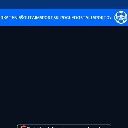
ARKA
TENIS
ŠOUTAJM
SPORTSKI POGLED
OSTALI SPORTOVI
SP202