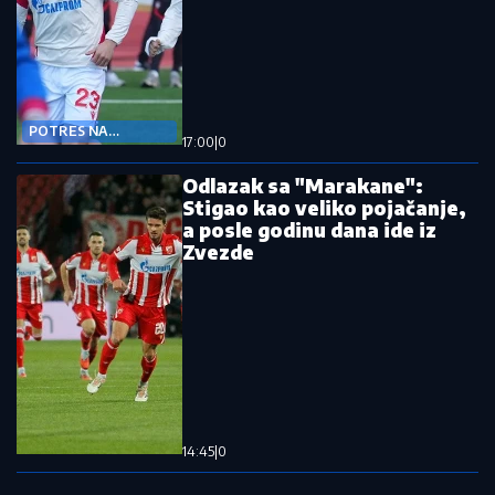
POTRES NA
17:00
|
0
MARAKANI
Odlazak sa "Marakane":
Stigao kao veliko pojačanje,
a posle godinu dana ide iz
Zvezde
14:45
|
0