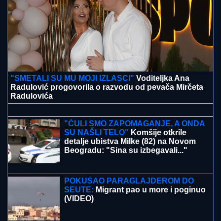
Užas na Voždovcu! Ruskinju (19) napale maloletnice:
Oborile je i tukle zbog ranca, a onda usledio preokret
POLICAJCI UPALI U KUĆU U
SMEDEREVU, PA OSTALI U ŠOKU
Pronašli gomilu predmeta, a kada su
ugledali OVO odmah je usledilo
hapšenje
TRAGEDIJA MALЕ CANE!
Posle
gubitka muža STRAHUJE OD
POŽARA u Devojačkom bunaru,
SAOPŠTILI JOJ TEŠKE VESTI:
"PREPALA SAM SE!"