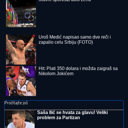
"MOJA LJUBAV JEDINA NA SVETU"
Dragan
Stanković i dalje čuva uspomene sa Jovanom
Jeremić, zbog jednog detalja svi komentarišu da je
nije preboleo
(FOTO, VIDEO) OVO JE ZORAN
OSUMNJIČEN ZA UBISTVO SVOJE
MAJKE NA NOVOM BEOGRADU!
Policija ga izvela bosog, KRVAVIH
nogu sa lisicama na rukama, ušao u
kola Hitne pomoći
SIN BRUTALNO TUKAO MAJKU DO
SMRTI!
Strašni detalji jezivog zločina
na Novom Beogradu: Nakon ubistva
pokušao da skoči sa terase!