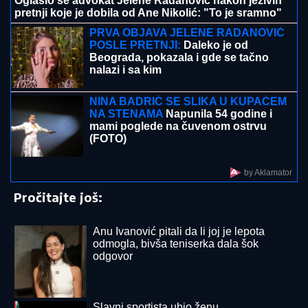
BORA SANTANA IMA OZBILJAN BIZNIS ZA KOJI SE
MALO ZNA
Pored rijalitija i voditeljstva novac mu
kaplje i od ovog posla: "Ljudi mi dolaze
svakodnevno"
SMRŠALA 15 KILOGRAMA, PA
POKAZALA TELO U BIKINIJU
Voditeljka nakon porođaja ima telo za
medalju: Obavlja seoske poslove, a
kada se skine muškarcima padnu
vilice
Ćerka pokojnog pevača zaprepastila
javnost: "Jesam sponzoruša i skupa
sam"