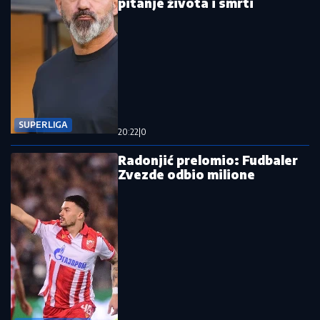
pitanje života i smrti
SUPERLIGA
20:22
|
0
Radonjić prelomio: Fudbaler
Zvezde odbio milione