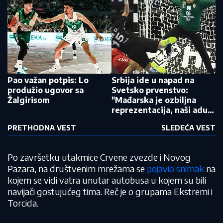
Pao važan potpis: Lo
Srbija ide u napad na
produžio ugovor sa
Svetsko prvenstvo:
Žalgirisom
"Mađarska je ozbiljna
reprezentacija, naši aduti
su srce, borba i publika"
PRETHODNA VEST
SLEDEĆA VEST
Po završetku utakmice Crvene zvezde i Novog
Pazara, na društvenim mrežama se
pojavio snimak
na
kojem se vidi vatra unutar autobusa u kojem su bili
navijači gostujućeg tima. Reč je o grupama Ekstremi i
Torcida.