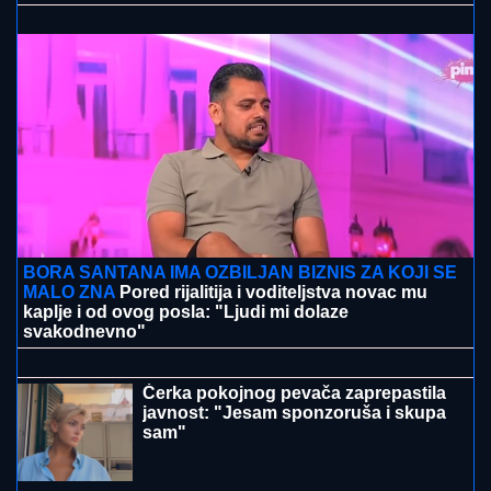
"SMETALI SU MU MOJI IZLASCI"
Voditeljka Ana
Radulović progovorila o razvodu od pevača Mirčeta
Radulovića
BIVŠI FUDBALER JE OVAKO
INVESTIRAO ZARAĐENE MILIONE
Kupio staru kuću u Igalu i otvorio
restoran na Bojani, a evo šta je pripalo
bivšoj supruzi posle razvoda
"ČULI SMO ZAPOMAGANJE, A ONDA
SU NAŠLI TELO"
Komšije otkrile
detalje ubistva Milke (82) na Novom
Beogradu: "Sina su izbegavali..."