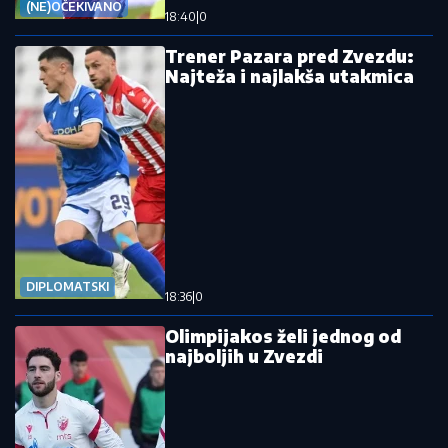
(NE)OČEKIVANO
18:40
|
0
Trener Pazara pred Zvezdu:
Najteža i najlakša utakmica
DIPLOMATSKI
18:36
|
0
Olimpijakos želi jednog od
najboljih u Zvezdi