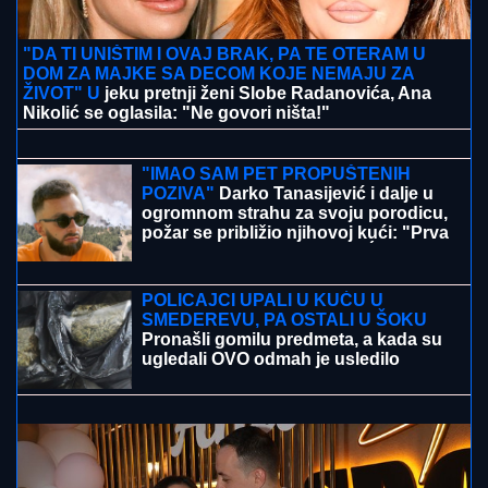
"DA TI UNIŠTIM I OVAJ BRAK, PA TE OTERAM U
DOM ZA MAJKE SA DECOM KOJE NEMAJU ZA
ŽIVOT" U
jeku pretnji ženi Slobe Radanovića, Ana
Nikolić se oglasila: "Ne govori ništa!"
VERICA RAKOČEVIĆ I VELJKO
PRAVE BAZEN U VILI NA AVALI
Imanje vredi milione, a sada podelili
snimak iz dvorišta: Bagerista uveliko
izvodi radove (Video)
"IMAO SAM PET PROPUŠTENIH
POZIVA"
Darko Tanasijević i dalje u
ogromnom strahu za svoju porodicu,
požar se približio njihovoj kući: "Prva
reč koju sam čuo - IZGOREĆEMO"