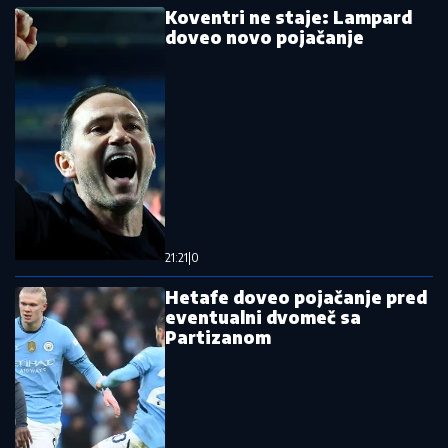
Hit: Plati 350 dolara i možda zaigraš sa
Nikolom Jokićem
Pročitajte još
Tea Tairović i njen muž doživeli saobraćajku!