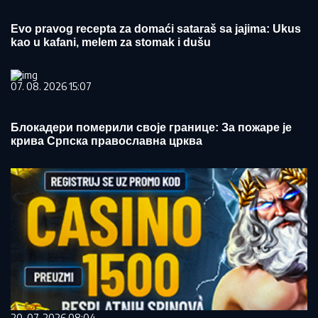
Evo pravog recepta za domaći sataraš sa jajima: Ukus
kao u kafani, melem za stomak i dušu
07. 08. 2026 15:07
Блокадери померили своје границе: За пожаре је
крива Српска православна црква
20. 07. 2026 08:04