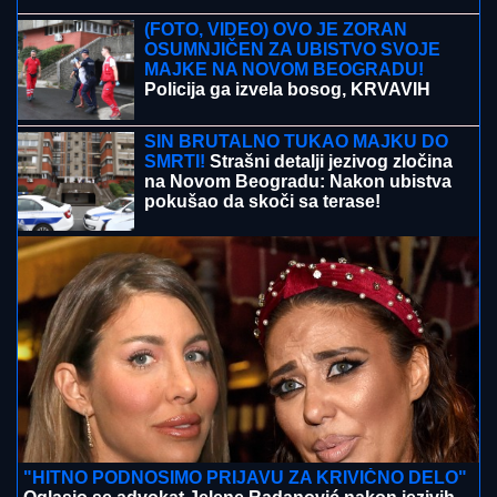
MINISTAR ARAKČI:
Iran pokazao snagu,
muslimanske zemlje treba da se oslone na sebe
POKUŠAO PARAGLAJDEROM DO
SEUTE:
Migrant pao u more i poginuo
(VIDEO)
OVAJ FAKULTET JE ZAVRŠILA SARA
JO
Sada uživa na putovanjima sa
Aleksejem Bjelogrlićem, a nekada se
školovala i u Italiji - OVO joj je bio
problem