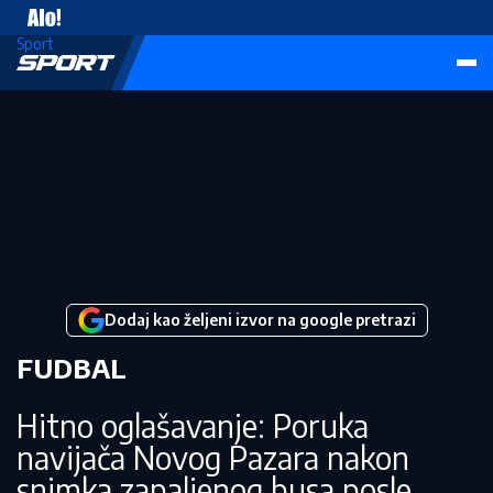
Vesti
Sport
Dodaj kao željeni izvor na google pretrazi
FUDBAL
Hitno oglašavanje: Poruka
navijača Novog Pazara nakon
snimka zapaljenog busa posle