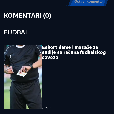
by Aklamator
Pročitajte još:
Anu Ivanović pitali da li joj je lepota
odmogla, bivša teniserka dala šok
odgovor
Slavni sportista ubio ženu
Opasno zgodna: Skinula se supruga
Lionela Mesija (FOTO)
Uroš Medić napisao samo dve reči i
zapalio celu Srbiju (FOTO)