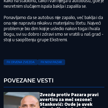
kako na stadionu, tako i van njega u autobusu, gde je
nesretnim slučajem ispala baklja i zapalila se.
Ponavljamo da se autobus nije zapalio, već baklja i da
ona nije napravila nikakvu materijalnu štetu. Najveći
problem je bio dim koji je usledio nakon toga i hvala
Bogu, svi su dobro i zdravi smo se vratili u naš grad -
stoji u saopštenju grupe Ekstremi.
FK CRVENA ZVEZDA
FK NOVI PAZAR
POVEZANE VESTI
Zvezda protiv Pazara pravi
uvertiru za meč sezone!
Stanković: Ovde je uvek