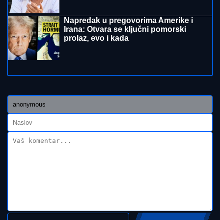
"HITNO PODNOSIMO PRIJAVU ZA KRIVIČNO DELO"
Oglasio se advokat Jelene Radanović nakon jezivih
pretnji koje je dobila od Ane Nikolić: "To je sramno"
PRVA OBJAVA JELENE RADANOVIĆ
POSLE PRETNJI:
Daleko je od
Beograda, pokazala i gde se tačno
nalazi i sa kim
NINA BADRIĆ SE SLIKA U KUPAĆEM
NA STENAMA
Napunila 54 godine i
mami poglede na čuvenom ostrvu
(FOTO)