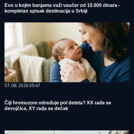
Evo u kojim banjama važi vaučer od 10.000 dinara -
kompletan spisak destinacija u Srbiji
07. 08. 2026 09:47
Čiji hromozom određuje pol deteta? XX rađa se
devojčica, XY rađa se dečak