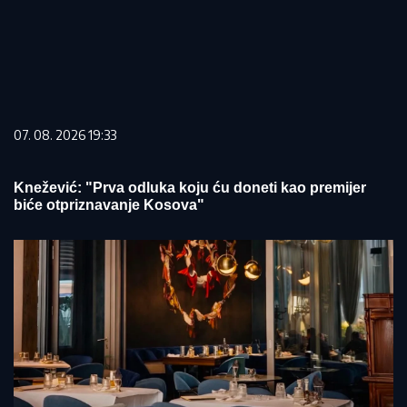
07. 08. 2026 19:33
Knežević: "Prva odluka koju ću doneti kao premijer
biće otpriznavanje Kosova"