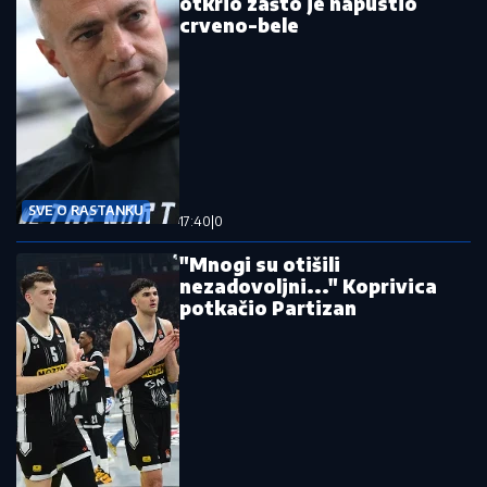
otkrio zašto je napustio
crveno-bele
SVE O RASTANKU
17:40
|
0
"Mnogi su otišili
nezadovoljni..." Koprivica
potkačio Partizan