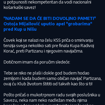
u potpunosti nekompetentan da vodi nacionalni
košarkaški savez!
"NADAM SE DA ĆE BITI DOVOLJNO PAMETI"
Ostoja Mijailović uputio apel "grobarima"
pred Kup u Nišu
Čovek koji se nalazi na čelu KSS priča o smirivanju
tenzija svega nekoliko sati pre finala Kupa Radivoj
Korać, preti Partizanu i njegovim navijačima.
Dotičnom imam da poručim sledeće:
Tebe se niko ne plaši i dokle god budem hodao
zemljom i kada budem samo običan navijač Partizana,
ovaj ću Klub životom štititi od takvih kao što si ti!
Pošto pričaš o mukotrpnom radu svojih poslušnika u
Savezu, neka nam neko nadležan među njima