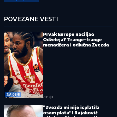
POVEZANE VESTI
Prvak Evrope naciljao
Odželeja? Trange-frange
menadžera i odlučna Zvezda
NA CENI
20:13
|
0
"Zvezda mi nije isplatila
osam plata"! Rajaković