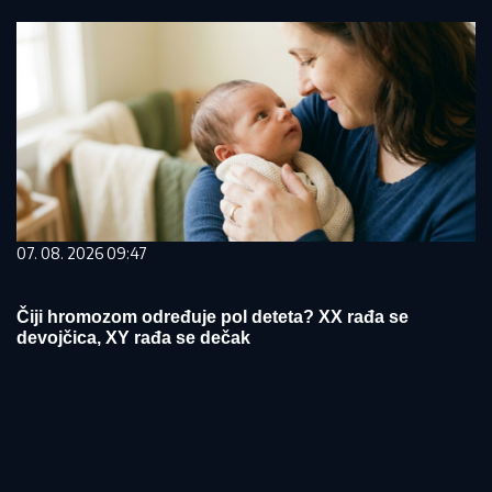
07. 08. 2026 09:47
Čiji hromozom određuje pol deteta? XX rađa se
devojčica, XY rađa se dečak