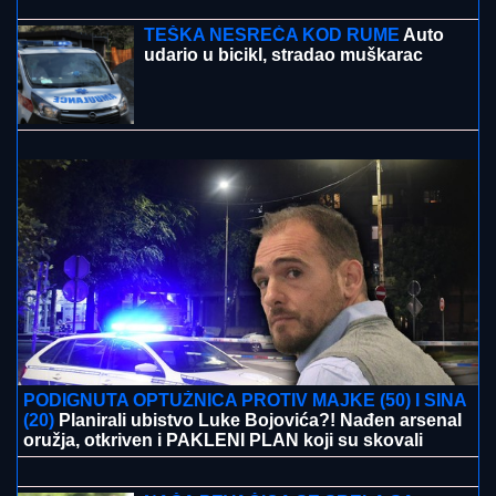
(FOTO) "AKO JE DETE PAMETNO, ZNA SE NA KOGA
JE - NA TETKU"
Vanja Gudelj podelila objavu o
malom Ilijanu, Anastasija odmah reagovala
Snajka poznate pevačice uvija se na
krevetu u minijaturnom bikiniju - Jedva
zadržala cice da ne ispadnu!
NINA BADRIĆ SE SLIKA U KUPAĆEM
NA STENAMA
Napunila 54 godine i
mami poglede na čuvenom ostrvu
(FOTO)