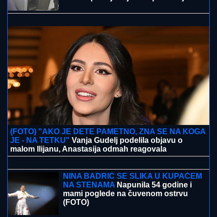
"NJU TREBA LEČITI"
Marija Kulić se oglasila nakon
pomirenja Miljane i Zole: Pokazala kakve poruke
dobija i otkrila sve o njihovom odnosu
SRBI "PALI" U ŠPANIJI!
Maskirani
jurili u ukradenim limuzinama, izneli
sef iz banke, pa dolijali u MEGA-
AKCIJI policije: Ojadili 9 provincija za
desetine hiljada evra!
"SMETALI SU MU MOJI IZLASCI"
Voditeljka Ana Radulović progovorila
o razvodu od pevača Mirčeta
Radulovića