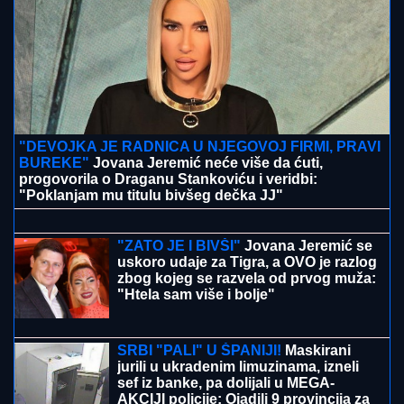
"DEVOJKA JE RADNICA U NJEGOVOJ FIRMI, PRAVI
BUREKE"
Jovana Jeremić neće više da ćuti,
progovorila o Draganu Stankoviću i veridbi:
"Poklanjam mu titulu bivšeg dečka JJ"
POLICAJCI UPALI U KUĆU U
SMEDEREVU, PA OSTALI U ŠOKU
Pronašli gomilu predmeta, a kada su
ugledali OVO odmah je usledilo
hapšenje
"ZATO JE I BIVŠI"
Jovana Jeremić se
uskoro udaje za Tigra, a OVO je razlog
zbog kojeg se razvela od prvog muža:
"Htela sam više i bolje"