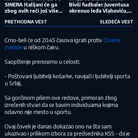
SINERA Italijani će ga
Bivši fudbaler Juventusa
zbog ovih reči još više
okrenuo leđa Vlahoviću,
zamrzeti
više mu ne veruje
PRETHODNA VEST
SLEDEĆA VEST
Crno-beli će od 20.45 časova igrati protiv
Crvene
zvezde
u niškom čairu.
Saopštenje prenosimo u celosti:
- Poštovani ljubitelji košarke, navijači i ljubitelji sporta
u Srbiji,
Sa gorčinom pišem ove redove, primoran zbog
izrečenih stvari da se bavim individuama kojima
odavno nije mesto u sportu.
Ovaj čovek je danas dokazao ono na šta sam
ukazivao i prilikom izbora za predsednika KSS - da je