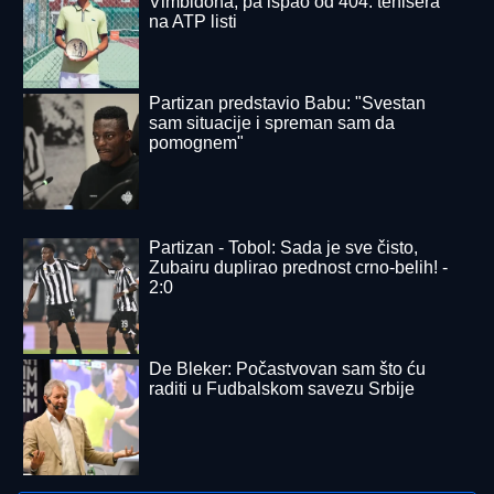
pomenula i njegov POVRATAK o kom
svi pričaju (VIDEO)
300.000
Srba pogledalo snimak! Nastao u čuvenom
jugiću - Za volanom otac poznatih muzičara
"OLOŠI JEDNI, MONSTRUMI"
Aneli
udarila na Mustafu i Mevlidu, on se
uključio u program uživo - usledio
skandal, evo šta joj je poručio
Asminov otac
SRBINA NAPUŠTA LACIO?
Nebesko-
plavi dobijaju ponudu od 15.000.000