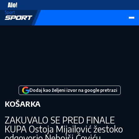
Vesti
Sport
Dodaj kao željeni izvor na google pretrazi
KOŠARKA
ZAKUVALO SE PRED FINALE
KUPA Ostoja Mijailović žestoko
odgovorio Nebojši Čoviću