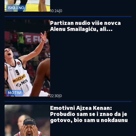
ISKRENO
10:24
|
0
Partizan nudio više novca
Alenu Smailagiću, ali...
MOTIVI
22:30
|
0
Emotivni Ajzea Kenan:
Probudio sam se i znao da je
gotovo, bio sam u nokdaunu