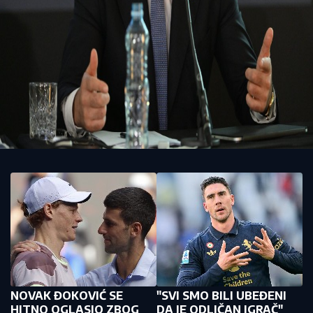
NOVAK ĐOKOVIĆ SE
"SVI SMO BILI UBEĐENI
HITNO OGLASIO ZBOG
DA JE ODLIČAN IGRAČ"