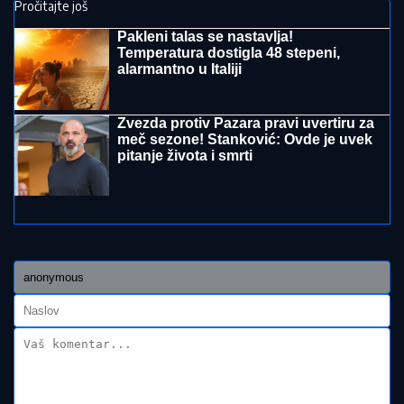
evra za Ratkova
"STANIJA, DA NEMAŠ MOŽDA SUTLIJAŠ?"
Pobednica Elite ostala zatečena pitanjem, o NJENOJ
REAKCIJI pričaju svi (VIDEO)
"DOLAZILA JE KOD NJEGA"
Aneli
Ahmić DOBILA PREPISKE Filipa
Đukića i bivše cimerke, mislili da niko
neće saznati: "SVE DOĐE DO MENE!"
"MOŽDA JE ON SERIJSKI UBICA"