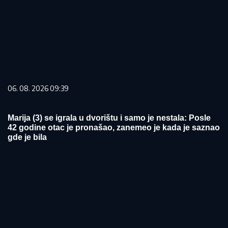
06. 08. 2026 09:39
Marija (3) se igrala u dvorištu i samo je nestala: Posle
42 godine otac je pronašao, zanemeo je kada je saznao
gde je bila