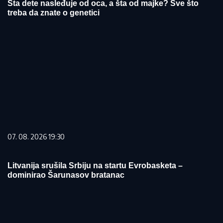
Šta dete nasleđuje od oca, a šta od majke? Sve što
treba da znate o genetici
07. 08. 2026 19:30
Litvanija srušila Srbiju na startu Evrobasketa –
dominirao Šarunasov bratanac