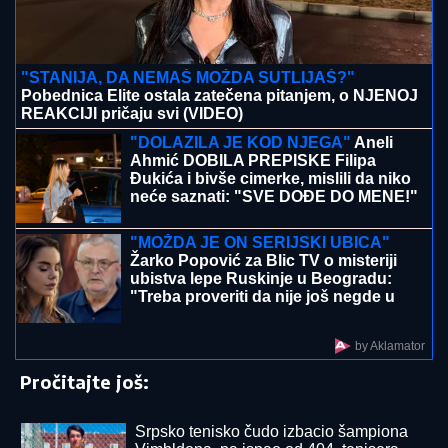
kada se skine muškarcima padnu
vilice
PODIGNUTA OPTUŽNICA PROTIV MAJKE (50) I SINA
(20)
Planirali ubistvo Luke Bojovića?! Nađen arsenal
oružja, otkriven i PAKLENI PLAN koji su skovali
BIVŠI RIJALITI PAR PRODAJE KUĆU
U KOJU SU ULOŽILI 200.000 EVRA
Sagradili vilu na Kosmaju i pokrenuli
biznis, a sada im hitno treba novac:
"To je razlog prodaje"
NAŠA PEVAČICA SE SRELA SA
MILANOM STANKOVIĆEM
Otkrila
detalje o pevaču koje javnost ne zna,