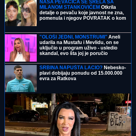
OSTALE BEZ ZAVRŠNICE:
Krunićeva i Danilina pale
nakon drame u Torontu
TEŠKA NESREĆA KOD RUME
Auto
udario u bicikl, stradao muškarac
SMRŠALA 15 KILOGRAMA, PA
POKAZALA TELO U BIKINIJU
Voditeljka nakon porođaja ima telo za
medalju: Obavlja seoske poslove, a