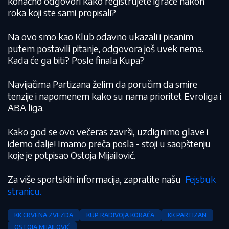
konačno odgovori kako registrujete igrače nakon
roka koji ste sami propisali?
Na ovo smo kao Klub odavno ukazali i pisanim
putem postavili pitanje, odgovora još uvek nema.
Kada će ga biti? Posle finala Kupa?
Navijačima Partizana želim da poručim da smire
tenzije i napomenem kako su nama prioritet Evroliga i
ABA liga.
Kako god se ovo večeras završi, uzdignimo glave i
idemo dalje! Imamo preča posla - stoji u saopštenju
koje je potpisao Ostoja Mijailović.
Za više sportskih informacija, zapratite našu
Fejsbuk
stranicu.
KK CRVENA ZVEZDA
KUP RADIVOJA KORAĆA
KK PARTIZAN
OSTOJA MIJAILOVIĆ