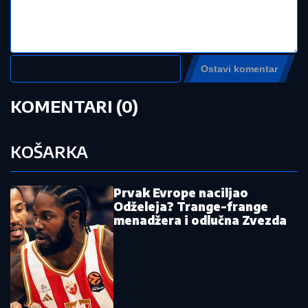
Žarko Popović za Blic TV o misteriji
ubistva lepe Ruskinje u Beogradu:
"Treba proveriti da nije još negde u
Srbiji napravio neko ZLO"
by Aklamator
Pročitajte još:
Srpsko tenisko čudo izbacio šampiona
Vimbldona, pa ispao od 404. tenisera
na ATP listi
Partizan predstavio Babu: "Svestan
sam situacije i spreman sam da
pomognem"
Odlazak sa "Marakane": Stigao kao
veliko pojačanje, a posle godinu dana
ide iz Zvezde