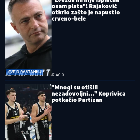
osam plata"! Rajaković
otkrio zašto je napustio
crveno-bele
SVE O RASTANKU
17:40
|
0
"Mnogi su otišili
nezadovoljni..." Koprivica
potkačio Partizan