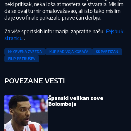
neki pritisak, neka loša atmosfera se stvarala. Mislim
da se ovaj turnir omalovažavao, ali isto tako mislim
da je ovo finale pokazalo prave čari derbija.
Za više sportskih informacija, zapratite našu
Fejsbuk
stranicu
.
KK CRVENA ZVEZDA
KUP RADIVOJA KORAĆA
KK PARTIZAN
FILIP PETRUŠEV
POVEZANE VESTI
Španski velikan zove
Bolomboja