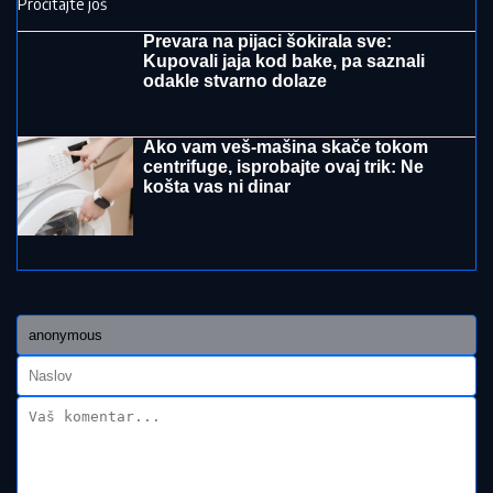
sve prštalo od luksuza
"ZLOČESTA, LJUBOMORNA BABA"
Dara Bubamara
UZVRATILA Cakani na prozivke, pa progovorila o
dečku i šokirala komentarom o Seki Aleksić (VIDEO)
TRENUTNO AKTIVNO DEVET
POŽARA:
Oglasili se iz Sektora za
vanredne situacije
"DRAGANE, USKLADI AMBICIJE SA
SVOJOM KONDICIJOM I MUNICIJOM"