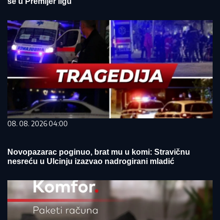
se u Premijer ligu
08. 08. 2026 04:00
Novopazarac poginuo, brat mu u komi: Stravičnu
nesreću u Ulcinju izazvao nadrogirani mladić