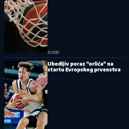
Nenametljivo i bez protokola: Viktor Orban se pojavio
u Guči, saboraši ostali u šoku kad su videli
obezbeđenje!
Prevara na pijaci šokirala sve:
Kupovali jaja kod bake, pa saznali
odakle stvarno dolaze
Ako vam veš-mašina skače tokom
centrifuge, isprobajte ovaj trik: Ne
košta vas ni dinar