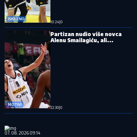
ISKRENO
10:24
|
0
Partizan nudio više novca
Alenu Smailagiću, ali...
MOTIVI
22:30
|
0
07. 08. 2026 09:14