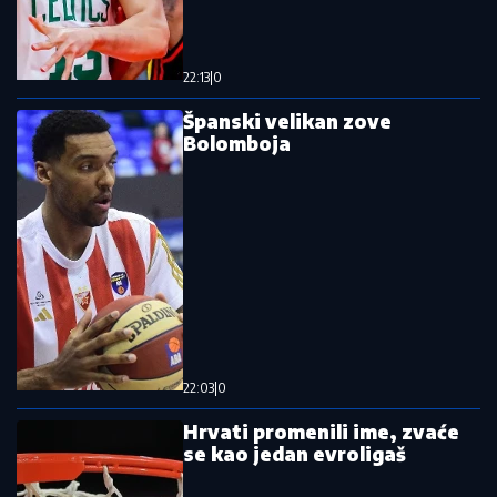
Rešetao po Superligi, bio blizu prelaska
u Zvezdu, a sada stiže u komšiluk
Nema promene plana - bojkot ostaje na
snazi!
Pročitajte još