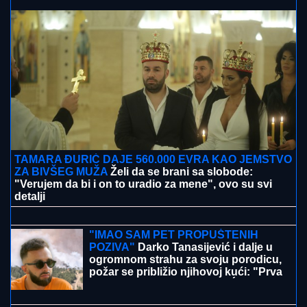
"RAZOČARALA SAM SE, MNOGI SU NESTALI
NAKON SAŠINE SMRTI"
Suzana Jovanović otkrila da
su je zaboravili ljudi sa estrade: "Plaše se"
"PLAŠIM SE SMRTI"
Pevačica (73) u
panici nakon smrti kolega: "Velika sam
kukavica, mužu ne smem ni da
pomenem kupovinu grobnice"
NASTAVLjA SE SUPERLIGA SRBIJE:
Zvezda protiv Novog Pazara želi
pobedu pred Hapoel