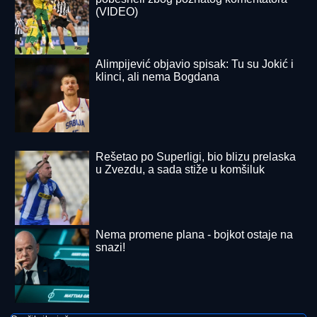
matičnom opštinom u Bačkoj
"PITANjE JE ŽIVOTA I SMRTI" Dejan Stanković
otvorio dušu pred naredne duele Zvezde
UMRO ČUVENI SLOBODAN BOBA
SPASOJEVIĆ
Obeležio karijere
narodnih pevača, bez njega srpska
kafana ne bi bila ista
DRAGAN STANKOVIĆ DAO
OGROMAN NOVAC ZA GALA
PROSLAVU
Evo koja cifra je u pitanju -