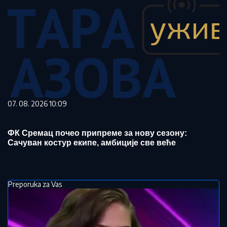
07. 08. 2026 10:09
ФК Сремац почео припреме за нову сезону:
Сачуван костур екипе, амбиције све веће
Preporuka za Vas