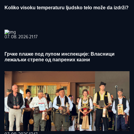
Koliko visoku temperaturu ljudsko telo može da izdrži?
07. 08. 2026 21:17
Грчке плаже под лупом инспекције: Власници
лежаљки стрепе од папрених казни