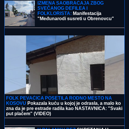
TAMARA ĐURIĆ DAJE 560.000 EVRA KAO JEMSTVO
ZA BIVŠEG MUŽA
Želi da se brani sa slobode:
"Verujem da bi i on to uradio za mene", ovo su svi
detalji
MNOGE OD OVIH PESAMA
OBOŽAVATE
Ovo je 10 numera koje je
Dino Merlin obradio od stranih
izvođača - ostaćete u čudu kad vidite
spisak
"IMAO SAM PET PROPUŠTENIH
POZIVA"
Darko Tanasijević i dalje u
ogromnom strahu za svoju porodicu,
požar se približio njihovoj kući: "Prva
reč koju sam čuo - IZGOREĆEMO"