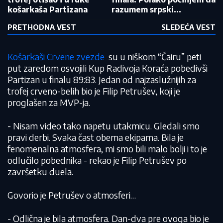
košarkaša Partizana
razumem srpski...
PRETHODNA VEST
SLEDEĆA VEST
Košarkaši Crvene zvezde
su u niškom “Čairu” peti
put zaredom osvojili Kup Radivoja Koraća pobedivši
Partizan u finalu 89:83. Jedan od najzaslužnijih za
trofej crveno-belih bio je Filip Petrušev, koji je
proglašen za MVP-ja.
- Nisam video tako napetu utakmicu. Gledali smo
pravi derbi. Svaka čast obema ekipama. Bila je
fenomenalna atmosfera, mi smo bili malo bolji i to je
odlučilo pobednika - rekao je Filip Petrušev po
završetku duela.
Govorio je Petrušev o atmosferi…
- Odlična je bila atmosfera. Dan-dva pre ovoga bio je