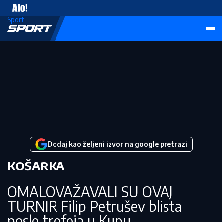
Vesti
Sport
Dodaj kao željeni izvor na google pretrazi
KOŠARKA
OMALOVAŽAVALI SU OVAJ
TURNIR Filip Petrušev blista
posle trofeja u Kupu