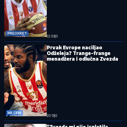
PREOKRET
22:03
|
0
Prvak Evrope naciljao
Odželeja? Trange-frange
menadžera i odlučna Zvezda
NA CENI
20:13
|
0
"Zvezda mi nije isplatila