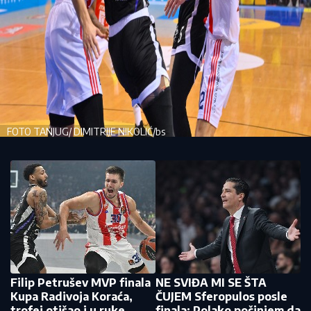
FOTO TANJUG/ DIMITRIJE NIKOLIĆ/bs
Filip Petrušev MVP finala
NE SVIĐA MI SE ŠTA
Kupa Radivoja Koraća,
ČUJEM Sferopulos posle
trofej otišao i u ruke
finala: Polako počinjem da