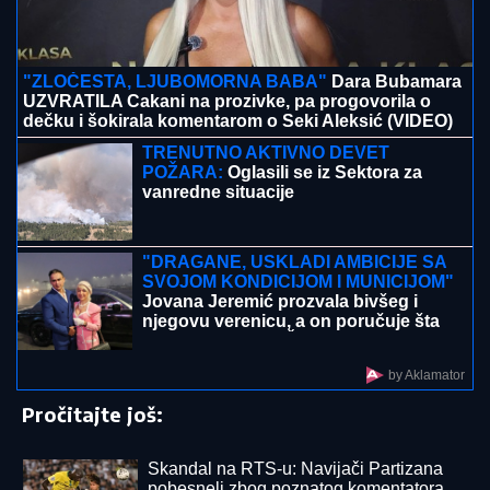
FOLK PEVAČICA POSETILA RODNO MESTO NA
KOSOVU
Pokazala kuću u kojoj je odrasla, a malo ko
zna da je pre estrade radila kao NASTAVNICA: "Svaki
put plačem" (VIDEO)
"VOLIM STARIJE DEVOJKE"
Mina i
Viktor progovorili o PRESELJENJU I
BRAKU, pa OPLELI po rijaliti
učesnicima: "Ledena kraljica je
opelješila deda Daneta (VIDEO)
U PALANKU BEZ
SKRETANjA U
HRVATSKU: Počinje izgradnja mosta
koji će dva sremska sela spojiti sa