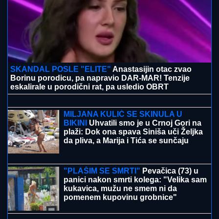
SKANDAL POSLE "ELITE"
Anastasijin otac zvao
Borinu porodicu, pa napravio DAR-MAR! Tenzije
eskalirale u porodični rat, pa usledio OBRT
"ODSEĆI ĆU TI JEZIK, KUNEM TI SE!"
Ana Nikolić uputila PRETNJE Jeleni
Radanović zbog Raleta: "Izvlačiće te iz
Drine i Morave, ku**etino raspala!"
(VIDEO)
MILJANA KULIĆ SE SKINULA U
BIKINI
Uhvatili smo je u Crnoj Gori na
plaži: Dok ona spava Siniša uči Željka
da pliva, a Marija i Tića se sunčaju
(Video)