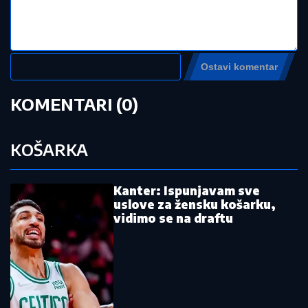
Jovana Jeremić prozvala bivšeg i
njegovu verenicu, a on poručuje šta
mu je JEDINO VAŽNO: "U tome je
istina"
by Aklamator
Pročitajte još:
Skandal na RTS-u: Navijači Partizana
pobesneli zbog poznatog komentatora
(VIDEO)
Alimpijević objavio spisak: Tu su Jokić i
klinci, ali nema Bogdana
Hrvati ga razapinjali, on otišao sa klupe
i uzeo milione