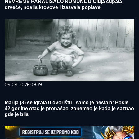
NEVREME PARALISALO RUMUNIJU Oluja čupala
drveće, nosila krovove i izazvala poplave
06. 08. 2026 09:39
Marija (3) se igrala u dvorištu i samo je nestala: Posle
42 godine otac je pronašao, zanemeo je kada je saznao
gde je bila