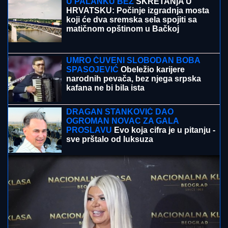
DRAMA U ČAČKU
Eksplodirala plinska boca, teško
povređen muškarac
IZMENA SAOBRAĆAJA ZBOG
SVEČANOG DEFILEA I
FOLKLORISTA:
Manifestacija
"Međunarodi susreti u Obrenovcu"
VERICA RAKOČEVIĆ I VELJKO
PRAVE BAZEN U VILI NA AVALI
Imanje vredi milione, a sada podelili
snimak iz dvorišta: Bagerista uveliko
izvodi radove (Video)