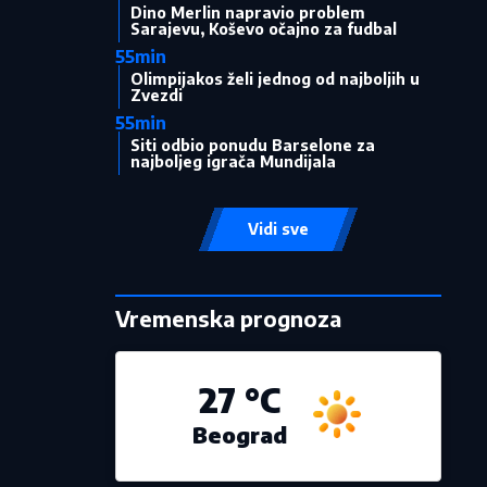
Dino Merlin napravio problem
Sarajevu, Koševo očajno za fudbal
55min
Olimpijakos želi jednog od najboljih u
Zvezdi
55min
Siti odbio ponudu Barselone za
najboljeg igrača Mundijala
Vidi sve
Vremenska prognoza
27 °C
Beograd