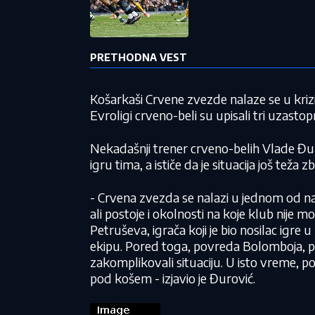
PRETHODNA VEST
Košarkaši Crvene zvezde nalaze se u kriz
Evroligi crveno-beli su upisali tri uzasto
Nekadašnji trener crveno-belih Vlade Đur
igru tima, a ističe da je situacija još te
- Crvena zvezda se nalazi u jednom od na
ali postoje i okolnosti na koje klub nije mo
Petruševa, igrača koji je bio nosilac igre
ekipu. Pored toga, povreda Bolomboja, p
zakomplikovali situaciju. U isto vreme, po
pod košem - izjavio je Đurović.