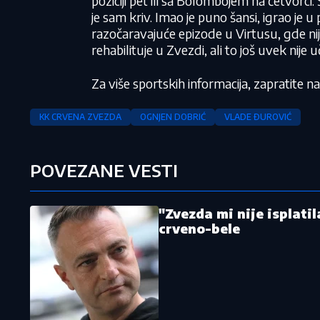
poziciji pet ili sa Bolombojem na četvorci. 
je sam kriv. Imao je puno šansi, igrao je u 
razočaravajuće epizode u Virtusu, gde nij
rehabilituje u Zvezdi, ali to još uvek nije u
Za više sportskih informacija, zapratite 
KK CRVENA ZVEZDA
OGNJEN DOBRIĆ
VLADE ĐUROVIĆ
POVEZANE VESTI
"Zvezda mi nije isplati
crveno-bele