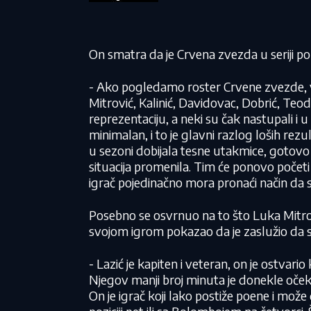
On smatra da je Crvena zvezda u seriji 
- Ako pogledamo roster Crvene zvezde, 
Mitrović, Kalinić, Davidovac, Dobrić, Teodosi
reprezentaciju, a neki su čak nastupali i
minimalan, i to je glavni razlog loših rezu
u sezoni dobijala tesne utakmice, gotovo 
situacija promenila. Tim će ponovo počet
igrač pojedinačno mora pronaći način da s
Posebno se osvrnuo na to što Luka Mitro
svojom igrom pokazao da je zaslužio da s
- Lazić je kapiten i veteran, on je ostvario k
Njegov manji broj minuta je donekle oček
On je igrač koji lako postiže poene i mo