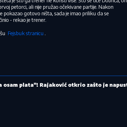
Šteta je što ga trener ne koristi više. Što se tiče Dobrića, on
prvoj petorci, ali nije pružao očekivane partije. Nakon
e pokazao gotovo ništa, sada je imao priliku da se
činio - rekao je trener.
našu
Fejsbuk stranicu
.
la osam plata"! Rajaković otkrio zašto je napus