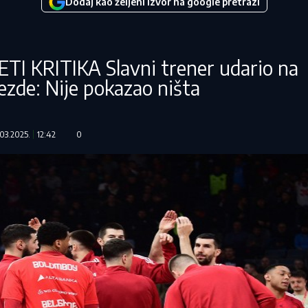
Dodaj kao željeni izvor na google pretrazi
TI KRITIKA Slavni trener udario na
ezde: Nije pokazao ništa
.03.2025.
12:42
0