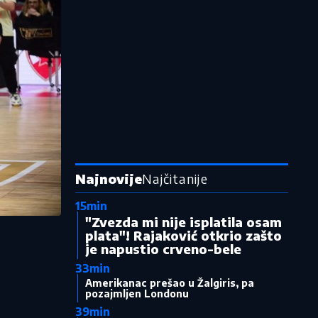
Najnovije
Najčitanije
15min
"Zvezda mi nije isplatila osam
plata"! Rajaković otkrio zašto
je napustio crveno-bele
33min
Amerikanac prešao u Žalgiris, pa
pozajmljen Londonu
39min