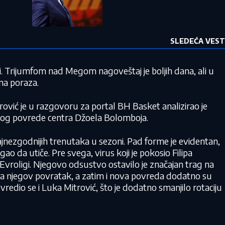
SLEDEĆA VEST
i. Trijumfom nad Megom nagoveštaj je boljih dana, ali u
pna poraza.
ović je u razgovoru za portal BH Basket analizirao je
ža zbog povrede centra Džoela Bolomboja.
jnezgodnijih trenutaka u sezoni. Pad forme je evidentan,
gao da utiče. Pre svega, virus koji je pokosio Filipa
 u Evroligi. Njegovo odsustvo ostavilo je značajan trag na
a njegov povratak, a zatim i nova povreda dodatno su
22 °C
vredio se i Luka Mitrović, što je dodatno smanjilo rotaciju
Loznica