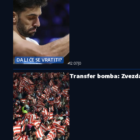
DA LI ĆE SE VRATITI?
12:07
|
0
Transfer bomba: Zvezda