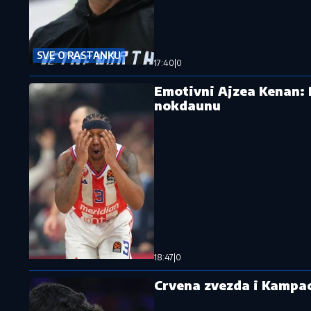
SVE O RASTANKU
17:40
|
0
Emotivni Ajzea Kenan: 
nokdaunu
18:47
|
0
Crvena zvezda i Kampaco