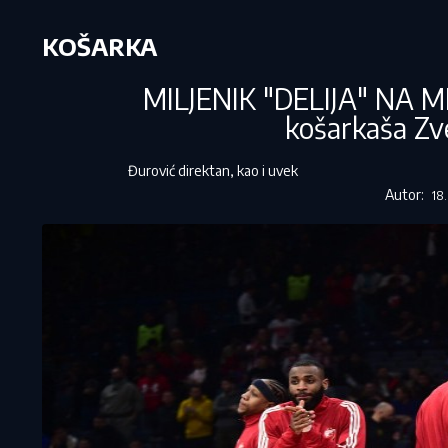
KOŠARKA
MILJENIK "DELIJA" NA ME
košarkaša Zv
Đurović direktan, kao i uvek
Autor:
18