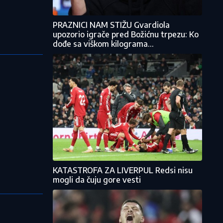
PRAZNICI NAM STIŽU Gvardiola
upozorio igrače pred Božićnu trpezu: Ko
dođe sa viškom kilograma...
KATASTROFA ZA LIVERPUL Redsi nisu
mogli da čuju gore vesti