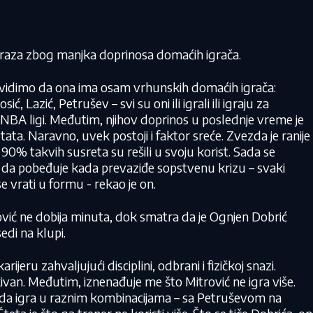
poraza zbog manjka doprinosa domaćih igrača.
vidimo da ona ima osam vrhunskih domaćih igrača:
ć, Lazić, Petrušev – svi su oni ili igrali ili igraju za
 u NBA ligi. Međutim, njihov doprinos u poslednje vreme je
ltata. Naravno, uvek postoji i faktor sreće. Zvezda je ranije
90% takvih susreta su rešili u svoju korist. Sada se
i da pobeđuje kada prevaziđe sopstvenu krizu – svaki
e vrati u formu - rekao je on.
vić ne dobija minuta, dok smatra da je Ognjen Dobrić
edi na klupi.
arijeru zahvaljujući disciplini, odbrani i fizičkoj snazi.
ivan. Međutim, iznenađuje me što Mitrović ne igra više.
že da igra u raznim kombinacijama – sa Petruševom na