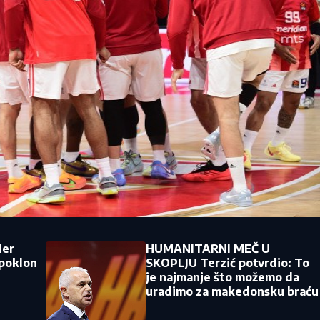
ler
HUMANITARNI MEČ U
 poklon
SKOPLJU Terzić potvrdio: To
je najmanje što možemo da
uradimo za makedonsku braću