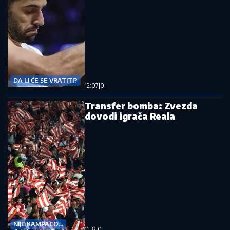
DA LI ĆE SE VRATITI?
12:07
|
0
Transfer bomba: Zvezda
dovodi igrača Reala
NIJE KAMPACO...
11:32
|
0