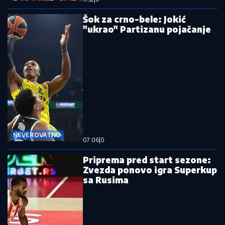
Šok za crno-bele: Jokić
"ukrao" Partizanu pojačanje
NEVEROVATNO
07:06
|
0
Priprema pred start sezone:
Zvezda ponovo igra Superkup
sa Rusima