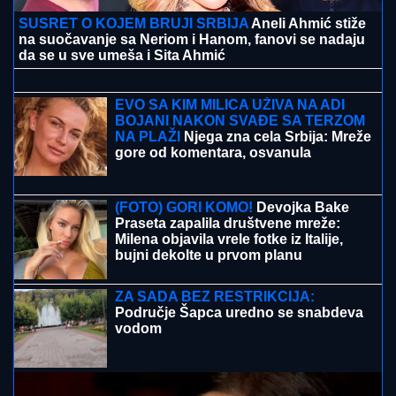
(VIDEO) LEPA BRENA PALA NA
NASTUPU U BUDVI
Skočili odmah da
joj pomognu - Prija i nova snajka
đuskale, a evo šta je Viktor radio cele
noći
Dragan Stanković zaprosio Aleksandru nakon TRI
MESECA VEZE, a svi u čudu KOLIKO JE ONA
ZAPRAVO MLAĐA OD NJEGA!
(FOTO) ALEKSA BALAŠEVIĆ
PODELIO PRIZOR IZ PORODIČNE
KUĆE U NOVOM SADU
Ćerka Vera u