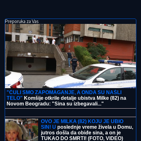
Preporuka za Vas
"ČULI SMO ZAPOMAGANJE, A ONDA SU NAŠLI
TELO"
Komšije otkrile detalje ubistva Milke (82) na
Novom Beogradu: "Sina su izbegavali..."
"ZAPLAČEM KADA MI JE TEŠKO"
Mina Kostić se nakon izlaska iz "Laze"
ne odvaja od Kaspera: On joj se sada
obratio emotivnim rečima