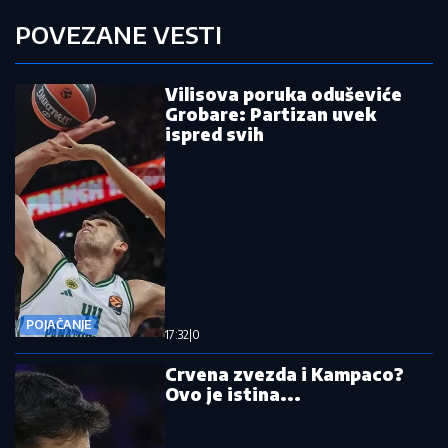
POVEZANE VESTI
Vilisova poruka oduševiće
Grobare: Partizan uvek
ispred svih
POJAČANJE
17:32
|
0
Crvena zvezda i Kampaco?
Ovo je istina...