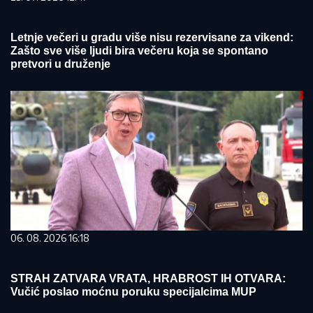
Letnje večeri u gradu više nisu rezervisane za vikend:
Zašto sve više ljudi bira večeru koja se spontano
pretvori u druženje
06. 08. 2026 16:18
STRAH ZATVARA VRATA, HRABROST IH OTVARA:
Vučić poslao moćnu poruku specijalcima MUP