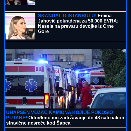
OVO JE MILKA (82) KOJU JE UBIO
SIN! U
poslednje vreme živela u Domu,
jutros došla da obiđe sina, a on je
TUKAO DO SMRTI! (FOTO, VIDEO)
Opšti haos u Ulcinju: Pazarac prebio dvojicu
Tutinaca, a Bosanac nudio Srpkinji kokain
SKANDAL U ISTANBULU!
Emina
Jahović pokradena za 50.000 EVRA:
Nasela na prevaru devojke iz Crne
Gore