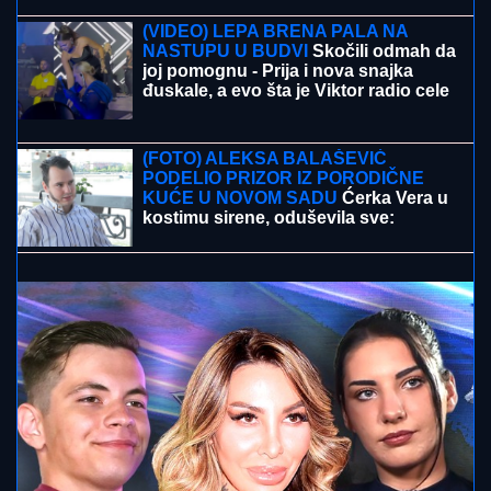
PARAĆINCI ČEKAJU BAJKERE:
Zbog defilea u subotu zatvorena
glavna ulica od 17 sati
UHAPŠEN VOZAČ KAMIONA KOJI JE POKOSIO
PUTARE!
Određeno mu zadržavanje do 48 sati nakon
stravične nesreće kod Šapca
MLADI ME VOLE, A TO JE NAJVEĆA
NAGRADA:
Dara Bubamara o novoj
publici, ljubavi i planovima (FOTO)