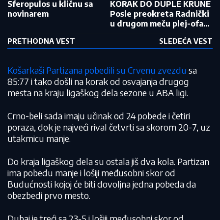
Sferopulos u kličnu sa
KORAK DO DUPLE KRUNE
novinarem
Posle preokreta Radnički
u drugom meču plej-ofa
odbojkaške lige savladao
PRETHODNA VEST
SLEDEĆA VEST
Vojvodinu
Košarkaši Partizana pobedili su Crvenu zvezdu
sa
85:77 i tako došli na korak od osvajanja drugog
mesta na kraju ligaškog dela sezone u ABA ligi.
Crno-beli sada imaju učinak od 24 pobede i četiri
poraza, dok je najveći rival četvrti sa skorom 20-7, uz
utakmicu manje.
Do kraja ligaškog dela su ostala jiš dva kola. Partizan
ima pobedu manje i lošiji međusobni skor od
Budućnosti kojoj će biti dovoljna jedna pobeda da
obezbedi prvo mesto.
Dubai je treći sa 23-5 i lošiji međusobni skor od