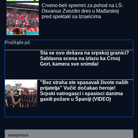
Praseta zapalila društvene mreže:
Milena objavila vrele fotke iz Italije,
bujni dekolte u prvom planu
ZA SADA BEZ RESTRIKCIJA:
Područje Šapca uredno se snabdeva
vodom
"TO JE TUŽNO, NISAM ZNALA ŠTA JE MORE, PRVI
MOMAK ME ODVEO"
Seka Aleksić na ivici suza
otkrila kada je prvi put otišla na letovanje i umalo se