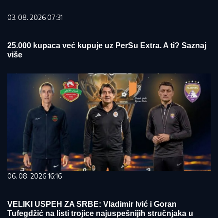
03. 08. 2026 07:31
25.000 kupaca već kupuje uz PerSu Extra. A ti? Saznaj
više
06. 08. 2026 16:16
VELIKI USPEH ZA SRBE: Vladimir Ivić i Goran
Tufegdžić na listi trojice najuspešnijih stručnjaka u