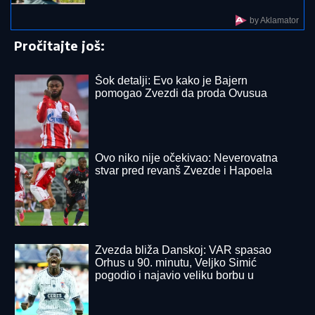
kada je čula Anitu Aleksić (FOTO)
EVO SA KIM MILICA UŽIVA NA ADI
BOJANI NAKON SVAĐE SA TERZOM
NA PLAŽI
Njega zna cela Srbija: Mreže
gore od komentara, osvanula
fotografija
"NISAM HTEO DA UČESTVUJEM U TOME"
Srpski
muzičar otkrio zašto je napustio "Zvezde Granda":
"Svađe su iscenirane, žiri je bitniji od takmičara"
(FOTO) GORI KOMO!
Devojka Bake