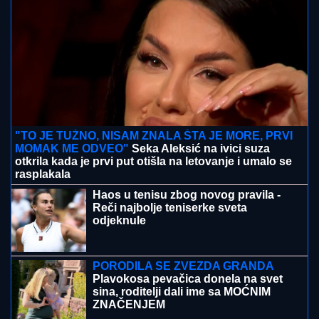
kostimu sirene, oduševila sve:
"Salajka ima more"
"MOJA LJUBAV JEDINA NA SVETU"
Dragan Stanković i dalje čuva
uspomene sa Jovanom Jeremić, zbog
jednog detalja svi komentarišu da je
nije preboleo
SUSRET O KOJEM BRUJI SRBIJA
Aneli Ahmić stiže
na suočavanje sa Neriom i Hanom, fanovi se nadaju
da se u sve umeša i Sita Ahmić
NjEN KOMENTAR SVE GOVORI:
Nataša Bekvalac nije mogla da prećuti