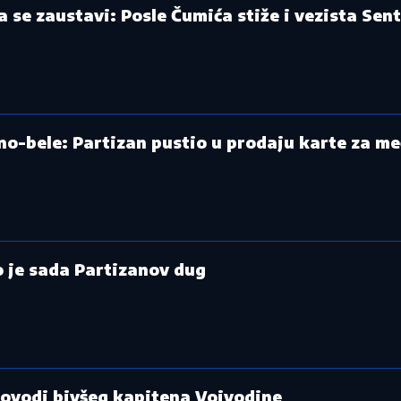
a se zaustavi: Posle Čumića stiže i vezista Sen
no-bele: Partizan pustio u prodaju karte za me
o je sada Partizanov dug
dovodi bivšeg kapitena Vojvodine