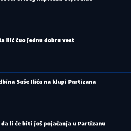
 Ilić čuo jednu dobru vest
bina Saše Ilića na klupi Partizana
da li će biti još pojačanja u Partizanu