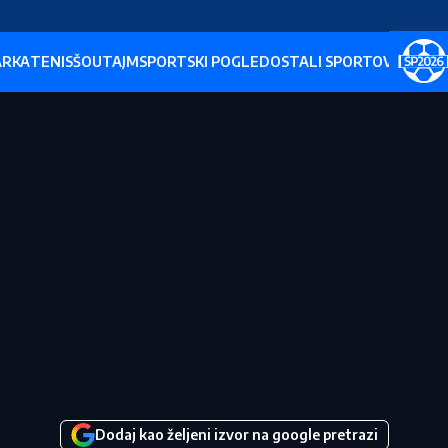
ARKA
TENIS
ŠOUTAJM
SPORTSKI POGLED
OSTALI SPORTOVI
SP202
Dodaj kao željeni izvor na google pretrazi