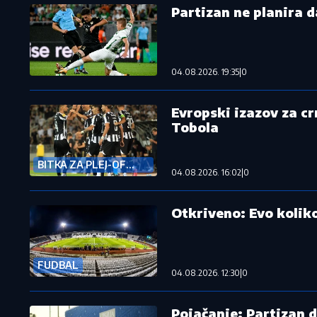
Partizan ne planira d
04.08.2026. 19:35
|
0
Evropski izazov za cr
Tobola
BITKA ZA PLEJ-OF
04.08.2026. 16:02
|
0
KVALIFIKACIJA ZA LK
Otkriveno: Evo kolik
FUDBAL
04.08.2026. 12:30
|
0
Pojačanje: Partizan 