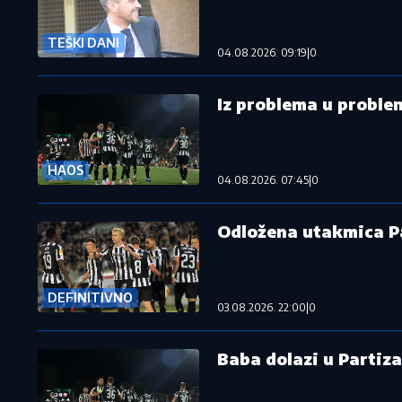
TEŠKI DANI
04.08.2026. 09:19
|
0
Iz problema u probl
HAOS
04.08.2026. 07:45
|
0
Odložena utakmica P
DEFINITIVNO
03.08.2026. 22:00
|
0
Baba dolazi u Partiz