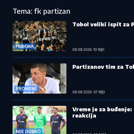
Tema: fk partizan
Tobol veliki ispit za 
HUMSKA
06.08.2026. 10:16
|
0
Partizanov tim za Tob
PROMENE
06.08.2026. 07:16
|
0
Vreme je za buđenje: 
reakcija
NIJE DOBRO