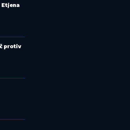
t Etjena
č protiv