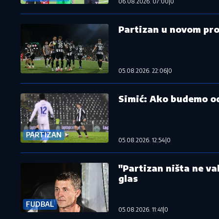
06.08.2026. 07:00
|
0
Partizan u novom pro
05.08.2026. 22:06
|
0
Simić: Ako budemo odi
PARTIZAN
05.08.2026. 12:54
|
0
"Partizan ništa ne va
glas
FUDBAL
05.08.2026. 11:41
|
0