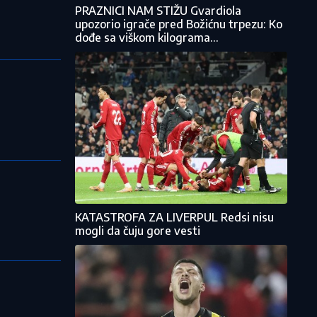
PRAZNICI NAM STIŽU Gvardiola
upozorio igrače pred Božićnu trpezu: Ko
dođe sa viškom kilograma...
KATASTROFA ZA LIVERPUL Redsi nisu
mogli da čuju gore vesti