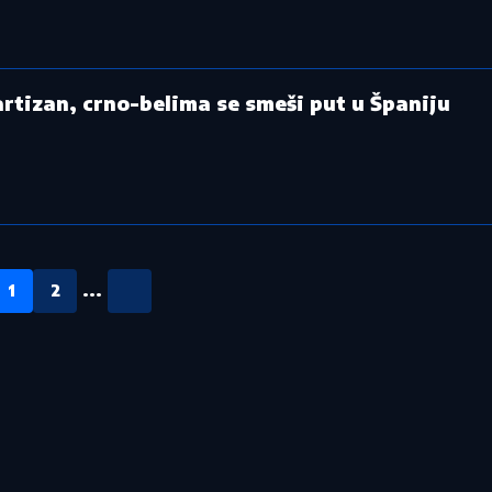
rtizan, crno-belima se smeši put u Španiju
1
2
...