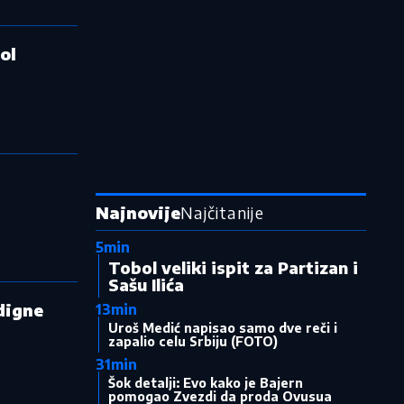
ol
Najnovije
Najčitanije
5min
Tobol veliki ispit za Partizan i
Sašu Ilića
odigne
13min
Uroš Medić napisao samo dve reči i
zapalio celu Srbiju (FOTO)
31min
Šok detalji: Evo kako je Bajern
pomogao Zvezdi da proda Ovusua