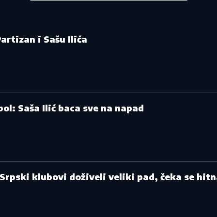
Partizan i Sašu Ilića
ol: Saša Ilić baca sve na napad
Srpski klubovi doživeli veliki pad, čeka se hit