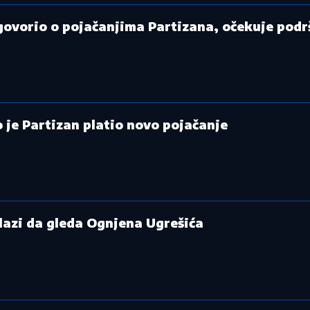
 govorio o pojačanjima Partizana, očekuje pod
 je Partizan platio novo pojačanje
lazi da gleda Ognjena Ugrešića
22 °C
Loznica