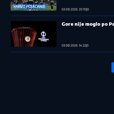
KAKVO POJAČANJE
03.08.2026. 20:10
|
0
Gore nije moglo po Pa
03.08.2026. 14:22
|
0