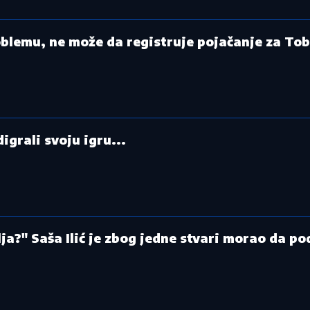
blemu, ne može da registruje pojačanje za Tob
grali svoju igru...
lja?" Saša Ilić je zbog jedne stvari morao da p