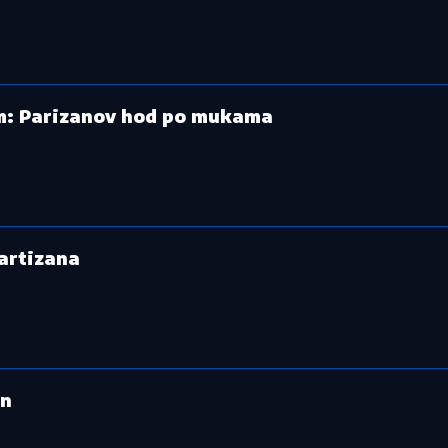
em: Parizanov hod po mukama
artizana
an