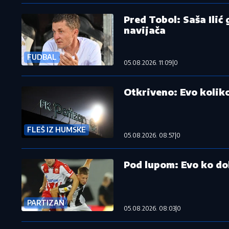
Pred Tobol: Saša Ilić
navijača
FUDBAL
05.08.2026. 11:09
|
0
Otkriveno: Evo koliko
FLEŠ IZ HUMSKE
05.08.2026. 08:57
|
0
Pod lupom: Evo ko do
PARTIZAN
05.08.2026. 08:03
|
0