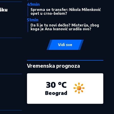
49min
ršku
Sprema se transfer: Nikola Milenković
opet u crno-belom?
51min
Da li je tu novi dečko? Misterija, zbog
koga je Ana Ivanović uradila ovo?
Vidi sve
Vremenska prognoza
30 °C
Beograd