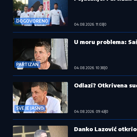
DOGOVORENO
04.08.2026. 11:03
|
0
U moru problema: Saša
PARTIZAN
04.08.2026. 10:38
|
0
Odlazi? Otkrivena sud
SVE JE JASNO
04.08.2026. 09:43
|
0
Danko Lazović otkrio 