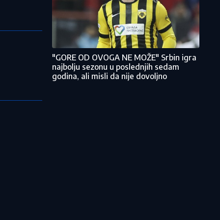
"GORE OD OVOGA NE MOŽE" Srbin igra
najbolju sezonu u poslednjih sedam
godina, ali misli da nije dovoljno