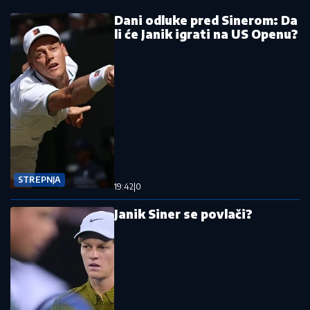
Dani odluke pred Sinerom: Da
li će Janik igrati na US Openu?
STREPNJA
19:42
|
0
Janik Siner se povlači?