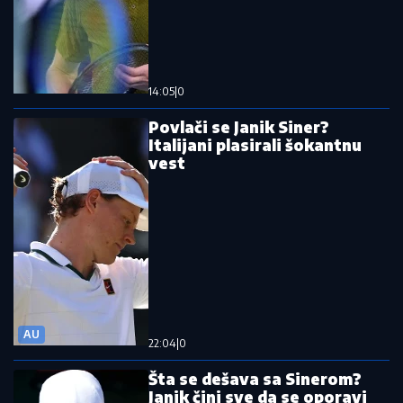
14:05
|
0
Povlači se Janik Siner?
Italijani plasirali šokantnu
vest
AU
22:04
|
0
Šta se dešava sa Sinerom?
Janik čini sve da se oporavi