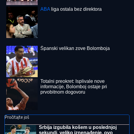
snalazi se u ovom svetu i ne zna da
prestane"
Ovaj igrač je Zvezdi falio u Mađarskoj: Stanković
menja sve, otvorio karte, zna šta je ključ za Hapoel
BRUKA KOJA JE OBIŠLA SVET:
Šta
se ovo desilo sa novim stadionom u
Zaječaru? (VIDEO)
(FOTO) TORTA U OBLIKU SRCA,
LATICE PO PODU
Dragan Stanković
pokazao kako slavi rođendan nove