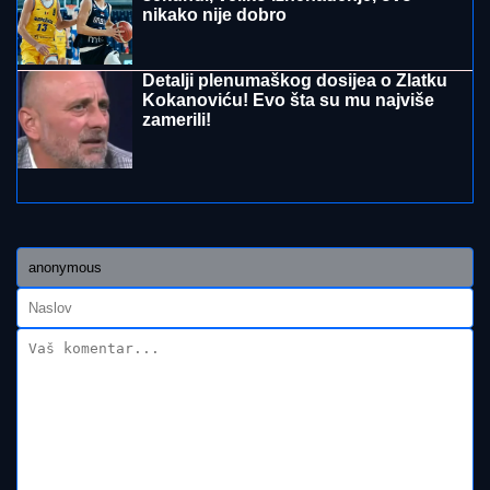
verenice, već žive zajedno, odao ih
jedan detalj
Horor kod Sopota: Amerikanac (61) čupao suprugu
za kosu na ulici, pa je štapom udarao po glavi
(VIDEO) ĐINA DŽINOVIĆ PALA NA
KOLENA ISPRED DRUGARICE
Ćerka
Harisa Džinovića u transu na Cecinom
koncertu, haljina sa prorezima
pokazala previše
Zbog pevačice je ostavio ženu i dvoje
dece: Nakon razvoda dobili i dete, o
skandalu su svi brujali