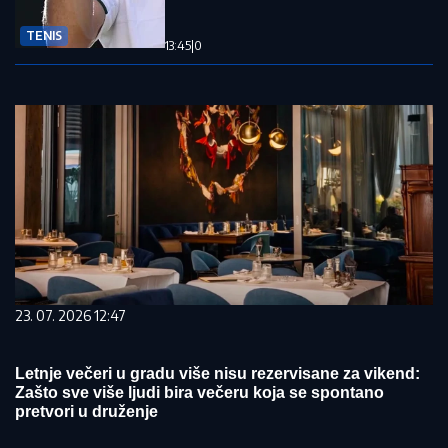
TENIS
13:45
|
0
23. 07. 2026 12:47
Letnje večeri u gradu više nisu rezervisane za vikend:
Zašto sve više ljudi bira večeru koja se spontano
pretvori u druženje