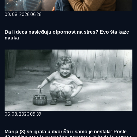
09. 08. 2026 06:26
Da li deca nasleđuju otpornost na stres? Evo šta kaže
nauka
06. 08. 2026 09:39
Marija (3) se igrala u dvorištu i samo je nestala: Posle