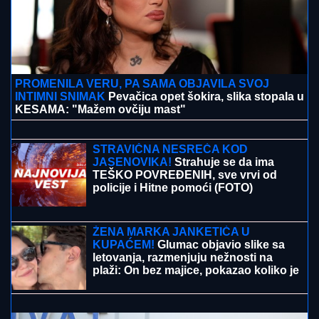
PROMENILA VERU, PA SAMA OBJAVILA SVOJ
INTIMNI SNIMAK
Pevačica opet šokira, slika stopala u
KESAMA: "Mažem ovčiju mast"
"BAKA STANA... ŽIVI U SELENDRI"
Maja Marinković BRUTALNO, šokirala
tvrdnjama o Staniji: "Nije bilo Takija i
nje više od pola sata"
STRAVIČNA NESREĆA KOD
JASENOVIKA!
Strahuje se da ima
TEŠKO POVREĐENIH, sve vrvi od
policije i Hitne pomoći (FOTO)