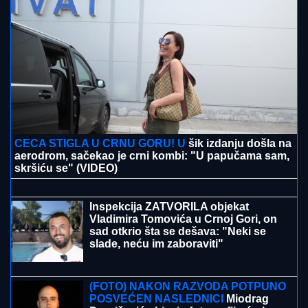
(VIDEO) TRUDNA ANITA DOVEZLA LUKU NA PINK
Strasno se grle i ljube u kolima, ne pušta ga: Blista
pred porođaj
ŽENA MARKA JANKETIĆA U
KUPAĆEM!
Glumac objavio slike sa
letovanja, razmenjuju nežnosti na
plaži: On bez majice, pokazao koliko je
posvećen otac
"JA SAM TO SMISLILA!"
Dino Melin
tvrdi da je on napisao pesmu
"Beograd", Ceca posle 30 godina
otkrila istinu: "Nudila sam je Marini"