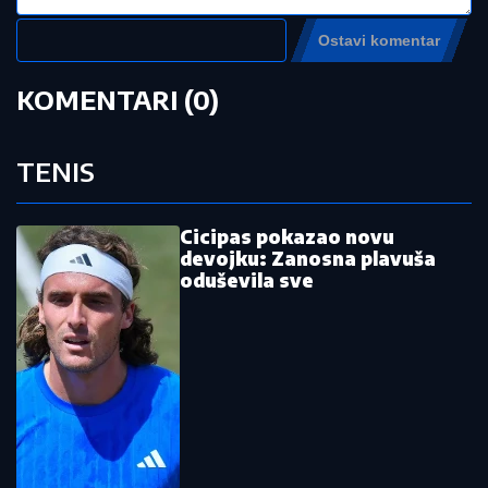
by Aklamator
Pročitajte još:
Pet dana do početka Evropskog
prvenstva: Loznica spremna za
bokserski spektakl
ABA
liga ostala bez direktora
Nezapamćen skandal: Fudbalski savez
plaćao usluge za odrasle sudijama!
Oglasio se hitnim saopštenjem