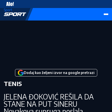
Vesti
Sport
Dodaj kao željeni izvor na google pretrazi
TENIS
JELENA ĐOKOVIĆ REŠILA DA
STANE NA PUT SINERU
Novakova supruga poslala