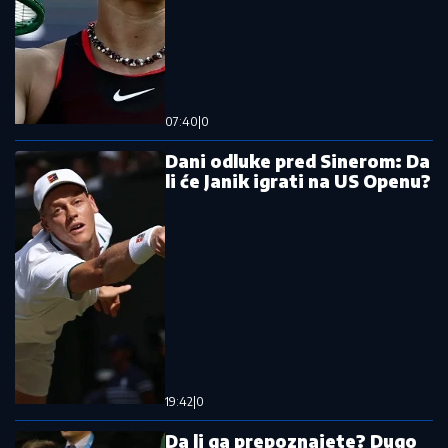
Oglasio se Vildoza: Argentinac otvorio dušu po
dolasku u Partizan
Srbija izgubila košem u poslednjoj
sekundi, veliko iznenađenje, ovo
nikako nije dobro
Detalji plenumaškog dosijea o Zlatku
Kokanoviću! Evo šta su mu najviše
zamerili!