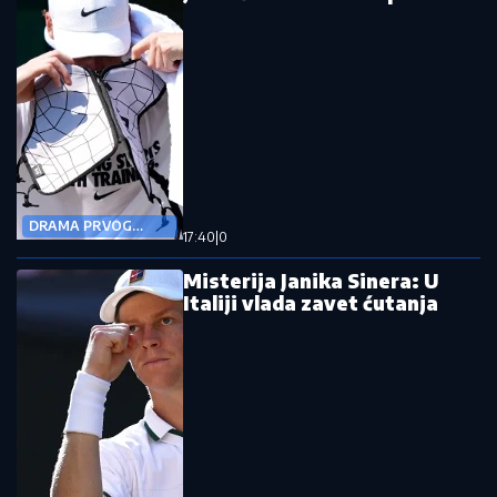
DRAMA PRVOG
17:40
|
0
REKETA SVETA
Misterija Janika Sinera: U
Italiji vlada zavet ćutanja