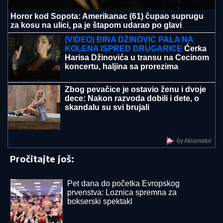
"POVRATAK KORENIMA"
Ana Divac pokazala rodni
kraj, a evo u kakvom luksuzu u Americi se baškari sa
Vladom! Jedna stvar je BAŠ PRIVUKLA PAŽNJU
(FOTO)
"TO MU JE MOJ POKLON ZA
SVADBU"
Jovana Jeremić brutalno o
Draganovoj veridbi, DETALJIMA
VENČANJA SA TIGROM, žestoko
preti:"Nisam ušla u pekaru da pravim
kiflice" (VIDEO)
"SRAMOTA ME JE"
Asmin Durdžić
javno udario na rođenu majku zbog
Maje Marinković: "Ona je domaćica, ne