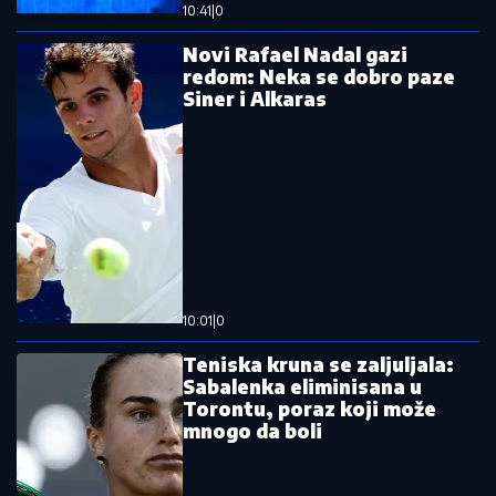
Španski velikan zove Bolomboja
Totalni preokret: Isplivale nove
informacije, Bolomboj ostaje pri
prvobitnom dogovoru
Pročitajte još