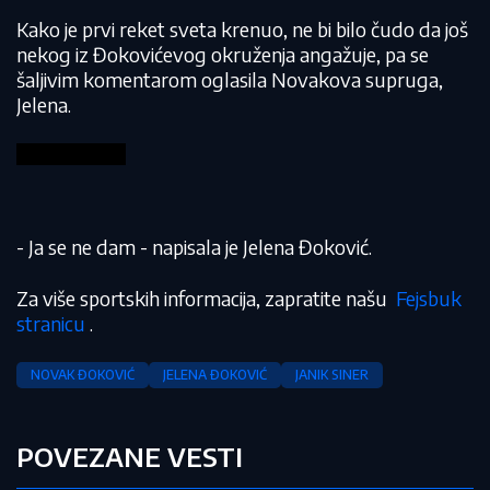
Kako je prvi reket sveta krenuo, ne bi bilo čudo da još
nekog iz Đokovićevog okruženja angažuje, pa se
šaljivim komentarom oglasila Novakova supruga,
Jelena.
- Ja se ne dam - napisala je Jelena Đoković.
Za više sportskih informacija, zapratite našu
Fejsbuk
stranicu
.
NOVAK ĐOKOVIĆ
JELENA ĐOKOVIĆ
JANIK SINER
POVEZANE VESTI