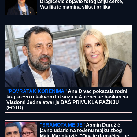
CECA STIGLA U CRNU GORU! U
šik izdanju došla na
aerodrom, sačekao je crni kombi: "U papučama sam,
skršiću se" (VIDEO)
"HTEO JE DA NAS PRIJAVI CENTRU
ZA SOCIJALNI RAD"
Verica
Rakočević na početku karijere prošla
kroz pakao, ove reč i danas joj
odzvanjaju u ušima: "Oduzeće vam
decu"
Inspekcija ZATVORILA objekat
Vladimira Tomovića u Crnoj Gori, on
sad otkrio šta se dešava: "Neki se
slade, neću im zaboraviti"