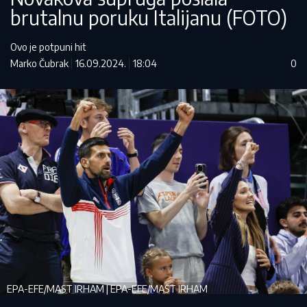
brutalnu poruku Italijanu (FOTO)
Ovo je potpuni hit
Marko Čubrak
16.09.2024.
18:04
0
EPA-EFE/MAST IRHAM | EPA-EFE/MAST IRHAM