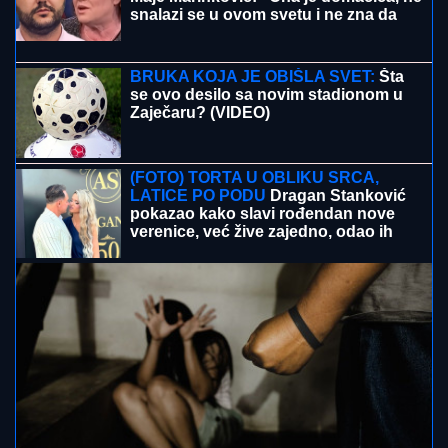
(FOTO) "MAJA SVE PLAĆA"
Asmin priznao šta se
dešava nakon rijalitija, ne odvaja se od
Marinkovićeve: Priznali kakav im je odnos nakon
skandala
(FOTO) NAKON RAZVODA POTPUNO
POSVEĆEN NASLEDNICI
Miodrag
Dragičević objavio fotografiju ćerke,
Vasilija je mamina slika i prilika
DVOJICA RADNIKA POVREĐENA U
FABRICI
Incident u Kikindi: Jedan
hitno prevezen u Novi Sad