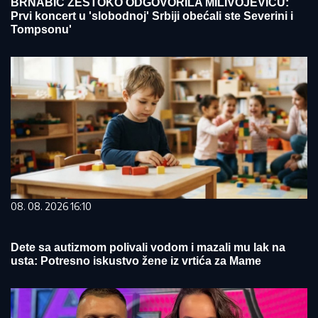
BRNABIĆ ŽESTOKO ODGOVORILA MILIVOJEVIĆU:
Prvi koncert u 'slobodnoj' Srbiji obećali ste Severini i
Tompsonu'
08. 08. 2026 16:10
Dete sa autizmom polivali vodom i mazali mu lak na
usta: Potresno iskustvo žene iz vrtića za Mame