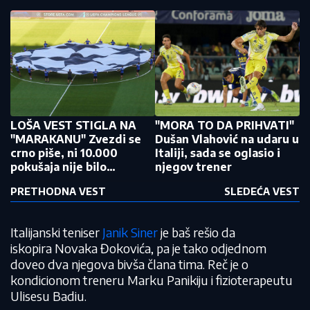
LOŠA VEST STIGLA NA
"MORA TO DA PRIHVATI"
"MARAKANU" Zvezdi se
Dušan Vlahović na udaru u
crno piše, ni 10.000
Italiji, sada se oglasio i
pokušaja nije bilo
njegov trener
dovoljno
PRETHODNA VEST
SLEDEĆA VEST
Italijanski teniser
Janik Siner
je baš rešio da
iskopira Novaka Đokovića, pa je tako odjednom
doveo dva njegova bivša člana tima. Reč je o
kondicionom treneru Marku Panikiju i fizioterapeutu
Ulisesu Badiu.