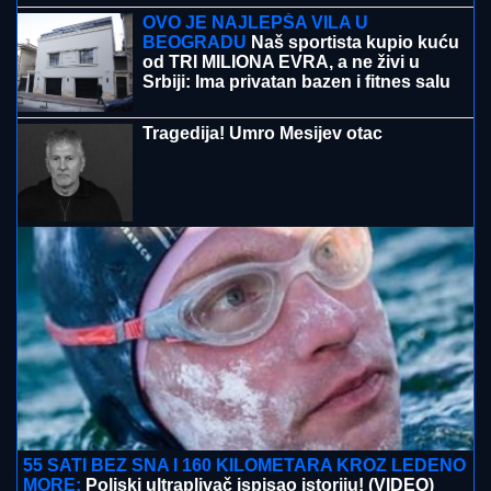
"ŽELIM BEBU"
Jelena Gavrilović progovorila o
svadbi, renoviranju kuće, zašto je pristala na rijaliti i
obnaživanje: "Išla sam roditeljima da kažem da
odustajem"
TAMARA ĐURIĆ DAJE 560.000 EVRA
KAO JEMSTVO ZA BIVŠEG MUŽA
Želi
da se brani sa slobode: "Verujem da bi
i on to uradio za mene", ovo su svi
detalji
(VIDEO) TRUDNA ANITA DOVEZLA
LUKU NA PINK
Strasno se grle i ljube
u kolima, ne pušta ga: Blista pred
porođaj