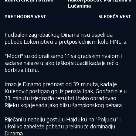
Lučanima
PRETHODNA VEST
SLEDEĆA VEST
Fudbaleri zagrebačkog Dinama nisu uspeli da
pobede Lokomotivu u pretposlednjem kolu HNL-a.
"Modri" su odigrali samo 1:1 sa gradskim rivalom i
sada se nalaze u jako teškoj situaciji kada je reč o
borbi za titulu.
Imao je Dinamo prednost od 39. minuta, kada je
Kulenović postigao gol iz penala. Ipak, Goričanin je u
73. minutu izjednačio rezultat i tako obradovao
Rijeku koja je sada jako blizu šampionskog pehara.
Riječani u nedelju gostuju Hajduku na "Poljudu" i
ukoliko zabeleže pobedu prekinuće dominaciju
Dinama.