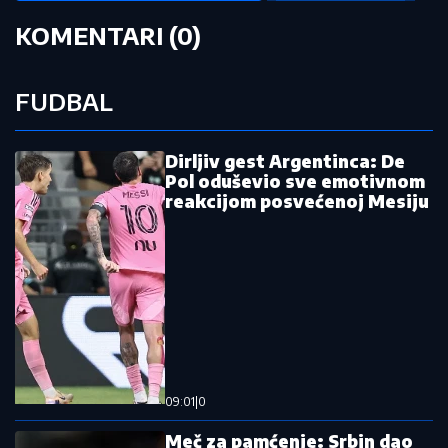
by Aklamator
Pročitajte još:
Zvezda protiv Pazara pravi uvertiru za
meč sezone! Stanković: Ovde je uvek
pitanje života i smrti
Srbija je u polufinalu Svetskog
prvenstva, sledeća je Hrvatska
Amerikanac ostaje u prestonici, pao
novi ugovor
Crvena zvezda - Novi Pazar: Katai