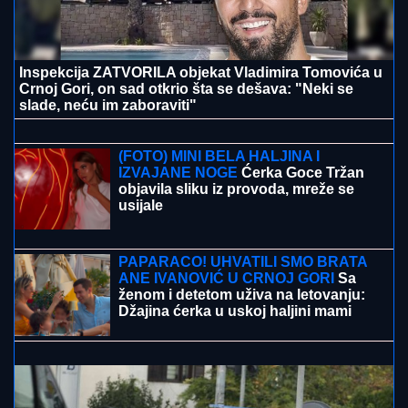
Inspekcija ZATVORILA objekat Vladimira Tomovića u
Crnoj Gori, on sad otkrio šta se dešava: "Neki se
slade, neću im zaboraviti"
(VIDEO) JOVANA JEREMIĆ
PREKINULA JUTARNJI PROGRAM
Svi misle da su ove brutalne reči
upućene Draganu: "Svima sam donela
samo dobro"
(FOTO) MINI BELA HALJINA I
IZVAJANE NOGE
Ćerka Goce Tržan
objavila sliku iz provoda, mreže se
usijale