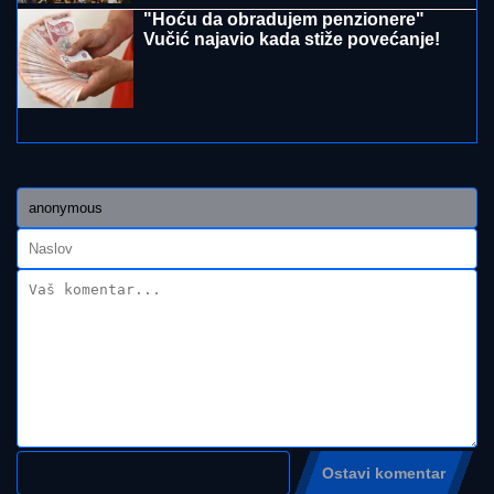
55 SATI BEZ SNA I 160 KILOMETARA KROZ LEDENO
MORE:
Poljski ultraplivač ispisao istoriju! (VIDEO)
RASKINULI TEODORA I BEBICA
Ostavila ga nakon izlaska iz Elite 9 i
uzela sve stvari: Ovo su detalji
Možda je testirala granice osetljivosti
sigurnosnih zujalica? Isidori preti
kazna do 3 godine zatvora zbog sakoa
od 8000 dinara?