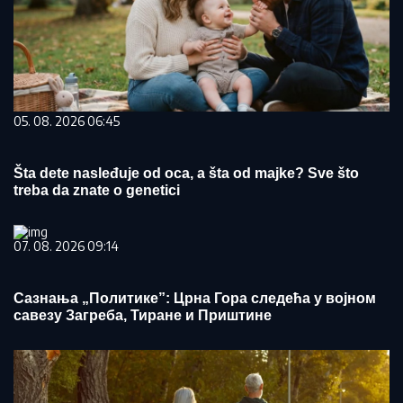
05. 08. 2026 06:45
Šta dete nasleđuje od oca, a šta od majke? Sve što
treba da znate o genetici
07. 08. 2026 09:14
Сазнања „Политике”: Црна Гора следећа у војном
савезу Загреба, Тиране и Приштине