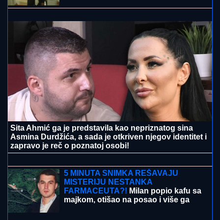
TEŠKA NESREĆA NA MAGISTRALNOM PUTU!
Saobraćaj potpuno obustavljen, IMA POVREĐENIH:
Policija vrši uviđaj kod Stoca
CECA U CRNOJ GORI:
Svi se okretali
za njom u papučama, NE MOŽE DA
DOČEKA NASTUP, a evo šta joj od
ranog jutra stvara VELIKU
NELAGODU! (VIDEO)
ANELI DOBILA PREPISKE FILIPA I
JOVANE CVIJANOVIĆ
Odmah se
oglasila: "Sve dođe do mene", evo da
li je kontaktirala Đukića