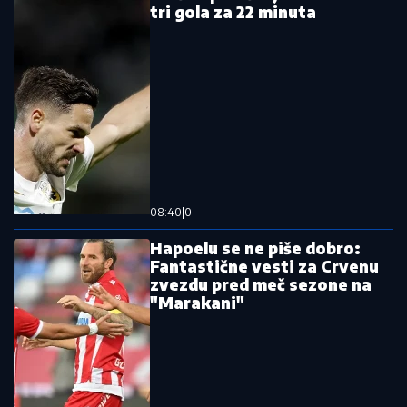
pogodio u poslednjim sekundama
Čuveni sportista preminuo od posledica
toplotnog udara
Pročitajte još
Hapoelu se ne piše dobro: Fantastične vesti za