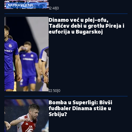
NAPRAVLJENA
12:41
|
0
SAČEKUŠA
Dinamo već u plej-ofu,
Tadićev debi u grotlu Pireja i
euforija u Bugarskoj
22:50
|
0
Bomba u Superligi: Bivši
fudbaler Dinama stiže u
Srbiju?