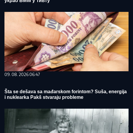
украо БМW у Тивту
09. 08. 2026 06:47
Šta se dešava sa mađarskom forintom? Suša, energija
i nuklearka Pakš stvaraju probleme