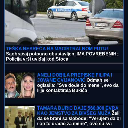
KRVAVI EVRI
Dok su Milica i Marko mučili pekara (73)
tokom intimnog odnosa, Martina (30) je u "puntu"
radila JEDNU stvar! (FOTO, VIDEO)
PAPARACO! UHVATILI SMO BRATA
ANE IVANOVIĆ U CRNOJ GORI
Sa
ženom i detetom uživa na letovanju:
Džajina ćerka u uskoj haljini mami
poglede (Video)
(VIDEO) PRAVILA HAOS U ELITI 9,
SAD POSTAJE PEVAČICA
Snimak
uzburkao mreže, silikoni u prvom
planu: O njenom skandalu sa 20
godina starijim brujao Balkan