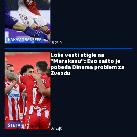
KAKAV TRANSFER
18:23
|
0
Loše vesti stigle na
"Marakanu": Evo zašto je
pobeda Dinama problem za
Zvezdu
ŠTETA
07:23
|
0