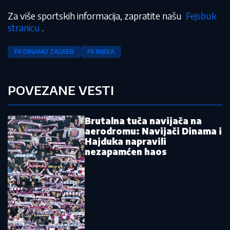
Za više sportskih informacija, zapratite našu
Fejsbuk
stranicu
.
FK DINAMO ZAGREB
FK RIJEKA
POVEZANE VESTI
Brutalna tuča navijača na
aerodromu: Navijači Dinama i
Hajduka napravili
nezapamćen haos