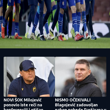
NOVI ŠOK Milojević
NISMO OČEKIVALI
ponovio iste reči na
Blagojević zadovoljan
konferenciji i otišao
nakon pobede Partizana u