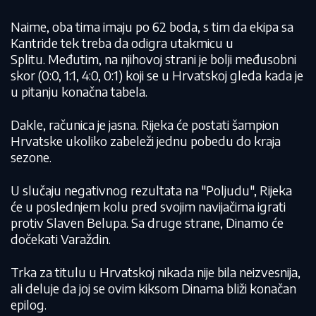
Naime, oba tima imaju po 62 boda, s tim da ekipa sa
Kantride tek treba da odigra utakmicu u
Splitu. Međutim, na njihovoj strani je bolji međusobni
skor (0:0, 1:1, 4:0, 0:1) koji se u Hrvatskoj gleda kada je
u pitanju konačna tabela.
Dakle, računica je jasna. Rijeka će postati šampion
Hrvatske ukoliko zabeleži jednu pobedu do kraja
sezone.
U slučaju negativnog rezultata na "Poljudu", Rijeka
će u poslednjem kolu pred svojim navijačima igrati
protiv Slaven Belupa. Sa druge strane, Dinamo će
dočekati Varaždin.
Trka za titulu u Hrvatskoj nikada nije bila neizvesnija,
ali deluje da joj se ovim kiksom Dinama bliži konačan
epilog.