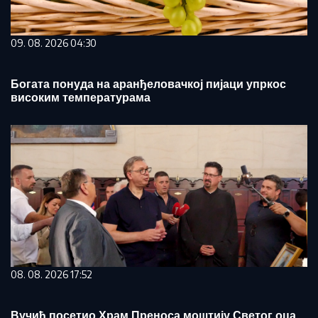
09. 08. 2026 04:30
Богата понуда на аранђеловачкој пијаци упркос
високим температурама
08. 08. 2026 17:52
Вучић посетио Храм Преноса моштију Светог оца