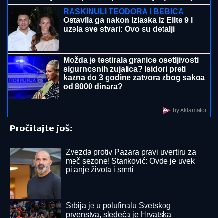
Sita Ahmić ga je predstavila kao nepriznatog sina
Asmina Durdžića, a sada je otkriven njegov identitet i
zapravo je reč o poznatoj osobi!
OŽENIO SE DEJAN STANKOVIĆ
KRALJ!
Doktorka otkrila kako se
oseća nakon venčanja: "Zaljubljena
sam", tu su njegovi roditelji i sestra
(VIDEO)
5 MINUTA SNIMKA REŠAVAJU
MISTERIJU NESTANKA
FARMACEUTA?!
Milan popio kafu sa
majkom, otišao na posao i više ga
NIKO NIJE VIDEO: Supruzi je poslao
OVU poruku (FOTO)