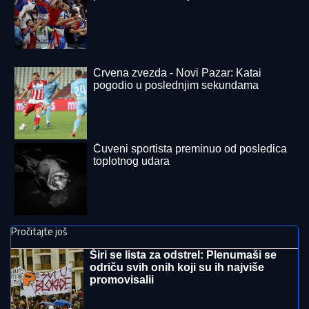
"HOĆEŠ TI DA SE SKIDAŠ ILI JA DA TE SKINEM?"
Pevačica doživela jezivo zlostavljanje, o traumi samo
jednom govorila: "Ceo dan sam bila zaključana"
OVO JE NAJLEPŠA VILA U
BEOGRADU
Naš sportista kupio kuću
od TRI MILIONA EVRA, a ne živi u
Srbiji: Ima privatan bazen i fitnes salu
Tragedija! Umro Mesijev otac