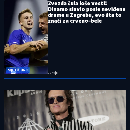
Zvezda čula loše vesti!
Dinamo slavio posle neviđene
drame u Zagrebu, evo šta to
znači za crveno-bele
NIJE DOBRO
22:51
|
0