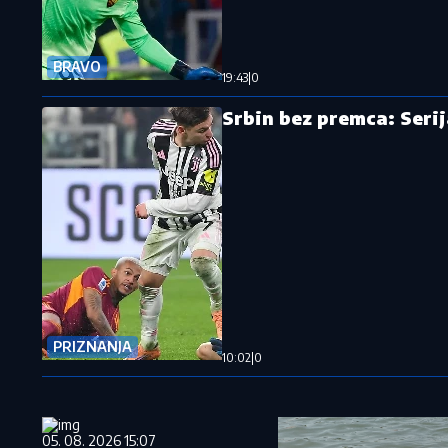
BRAVO
19:43
|
0
Srbin bez premca: Serij
PRIZNANJA
10:02
|
0
05. 08. 2026 15:07