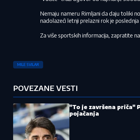
Nemaju nameru Rimljani da daju toliki nov
nadolazeći letnji prelazni rok je poslednj
Za više sportskih informacija, zapratite 
MILE SVILAR
POVEZANE VESTI
"To je završena priča" 
pojačanja