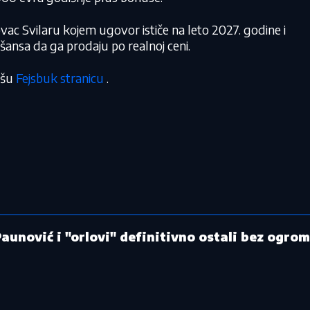
ac Svilaru kojem ugovor ističe na leto 2027. godine i
a šansa da ga prodaju po realnoj ceni.
našu
Fejsbuk stranicu
.
Paunović i "orlovi" definitivno ostali bez ogro