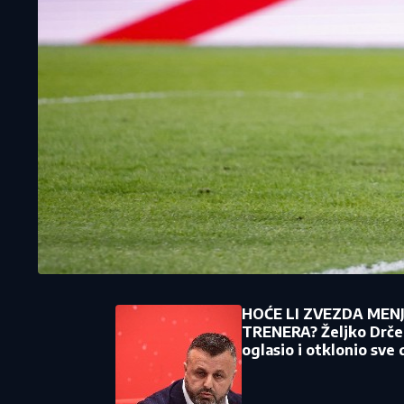
HOĆE LI ZVEZDA MEN
TRENERA? Željko Drčel
oglasio i otklonio sve