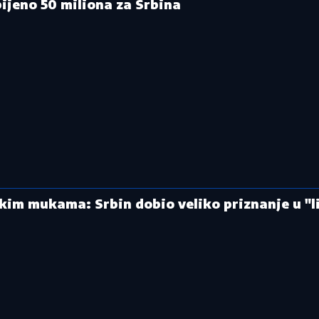
ijeno 50 miliona za Srbina
kim mukama: Srbin dobio veliko priznanje u "l