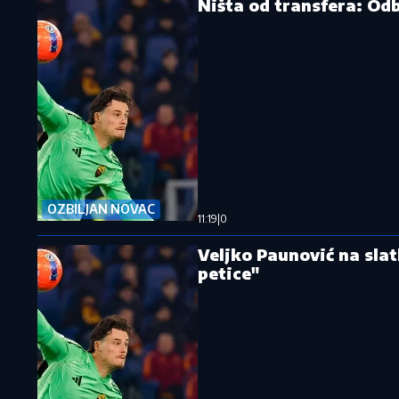
Ništa od transfera: Odb
OZBILJAN NOVAC
11:19
|
0
Veljko Paunović na slat
petice"