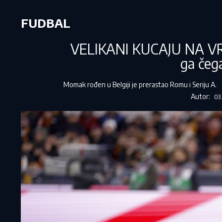
FUDBAL
VELIKANI KUCAJU NA VRAT
ga čega
Momak rođen u Belgiji je prerastao Romu i Seriju A.
Autor:
03