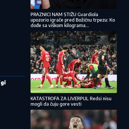
PRAZNICI NAM STIŽU Gvardiola
upozorio igrače pred Božićnu trpezu: Ko
dođe sa viškom kilograma...
igi
KATASTROFA ZA LIVERPUL Redsi nisu
mogli da čuju gore vesti