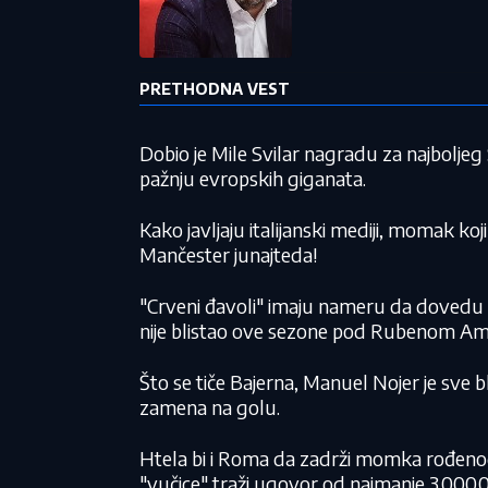
PRETHODNA VEST
Dobio je Mile Svilar nagradu za najbolje
pažnju evropskih giganata.
Kako javljaju italijanski mediji, momak koji
Mančester junajteda!
"Crveni đavoli" imaju nameru da dovedu
nije blistao ove sezone pod Rubenom A
Što se tiče Bajerna, Manuel Nojer je sve b
zamena na golu.
Htela bi i Roma da zadrži momka rođenog
"vučice" traži ugovor od najmanje 3.000.