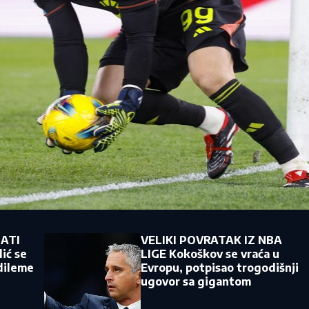
JATI
VELIKI POVRATAK IZ NBA
ić se
LIGE Kokoškov se vraća u
 dileme
Evropu, potpisao trogodišnji
ugovor sa gigantom