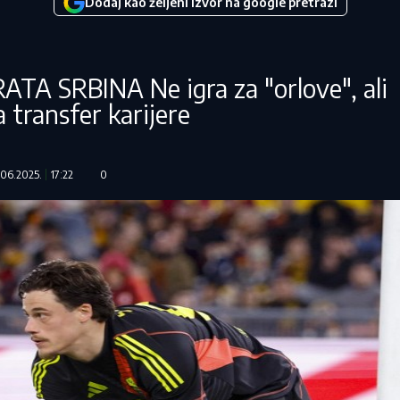
Dodaj kao željeni izvor na google pretrazi
A SRBINA Ne igra za "orlove", ali
 transfer karijere
.06.2025.
17:22
0