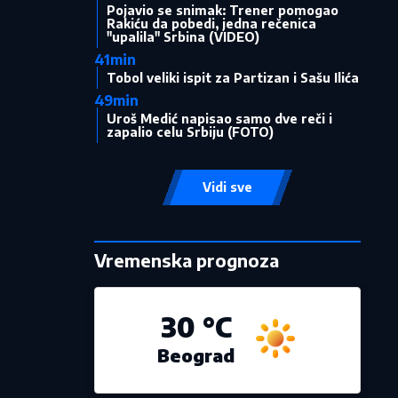
Pojavio se snimak: Trener pomogao
Rakiću da pobedi, jedna rečenica
"upalila" Srbina (VIDEO)
41min
Tobol veliki ispit za Partizan i Sašu Ilića
49min
Uroš Medić napisao samo dve reči i
zapalio celu Srbiju (FOTO)
Vidi sve
Vremenska prognoza
30 °C
Beograd