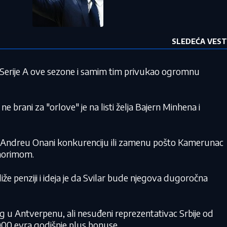
SLEDEĆA VEST
g Serije A ove sezone i samim tim privukao ogromnu
 ne brani za "orlove" je na listi želja Bajern Minhena i
 Andreu Onani konkurenciju ili zamenu pošto Kamerunac
morimom.
liže penziji i ideja je da Svilar bude njegova dugoročna
22 °C
Loznica
 u Antverpenu, ali nesuđeni reprezentativac Srbije od
000 evra godišnje plus bonuse.