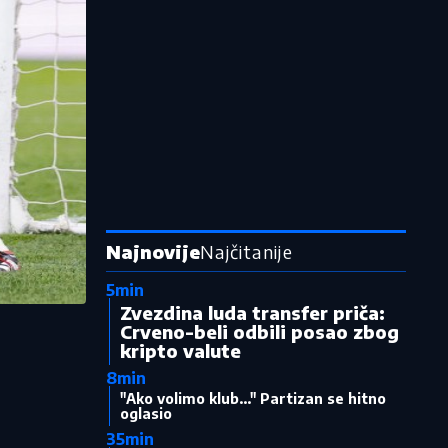
Najnovije
Najčitanije
5min
Zvezdina luda transfer priča:
Crveno-beli odbili posao zbog
kripto valute
8min
"Ako volimo klub..." Partizan se hitno
oglasio
35min