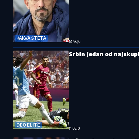
KAKVA ŠTETA
13:46
|
0
Srbin jedan od najskupl
DEO ELITE
11:02
|
0