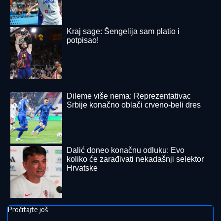
SUSRET na ulici (FOTO)
SKRIVENI BISER:
Srednjovekovni evropski grad za
pešačenje koji nije pun turista
OGROMNA KAMENA OGRADA I
GIPSANI LAVOVI
Ovo je porodična
kuća Dragana Stankovića, sazidao
dvorac u Grockoj, tu razvio i biznis
(VIDEO)
SRBI "PALI" U ŠPANIJI!
Maskirani
jurili u ukradenim limuzinama, izneli
sef iz banke, pa dolijali u MEGA-
AKCIJI policije: Ojadili 9 provincija za