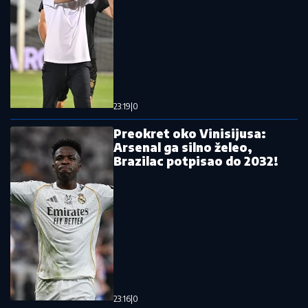
Ljudi ne veruju šta piše: U zgradi u Novom Sadu
zalepljen papir sa ovim natpisom, poruka postala
viralna na internetu
Ovakav odgovor niko nije očekivao:
Evo koliko intimni odnosi treba da
traju da bi žena uživala
Drama u opštini Kovin! Vatrena stihija
sa Deliblatske peščare se širi, hitno
proglašena vanredna situacija!