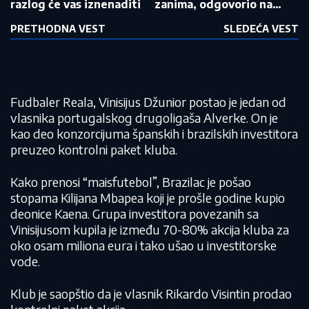
razlog će vas iznenaditi
zanima, odgovorio na
važno pitanje (VIDEO)
PRETHODNA VEST
SLEDEĆA VEST
Fudbaler Reala, Vinisijus Džunior postao je jedan od
vlasnika portugalskog drugoligaša Alverke. On je
kao deo konzorcijuma španskih i brazilskih investitora
preuzeo kontrolni paket kluba.
Kako prenosi “maisfutebol”, Brazilac je pošao
stopama Kilijana Mbapea koji je prošle godine kupio
deonice Kaena. Grupa investitora povezanih sa
Vinisijusom kupila je između 70-80% akcija kluba za
oko osam miliona eura i tako ušao u investitorske
vode.
Klub je saopštio da je vlasnik Rikardo Visintin prodao