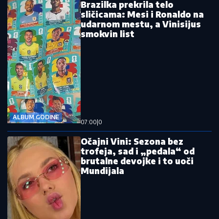
Brazilka prekrila telo
sličicama: Mesi i Ronaldo na
udarnom mestu, a Vinisijus
smokvin list
ALBUM GODINE
07:00
|
0
Očajni Vini: Sezona bez
trofeja, sad i „pedala“ od
brutalne devojke i to uoči
Mundijala