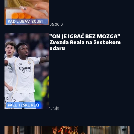
KAD LJUBAV IZGUBI
06:00
|
0
SMISAO
"ON JE IGRAČ BEZ MOZGA"
Zvezda Reala na žestokom
udaru
PALE TEŠKE REČI
15:13
|
0