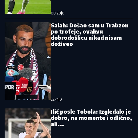
Dileme više nema: Reprezentativac
Srbije konačno oblači crveno-beli dres
Dalić doneo konačnu odluku: Evo
koliko će zarađivati nekadašnji selektor
Hrvatske
Pročitajte još