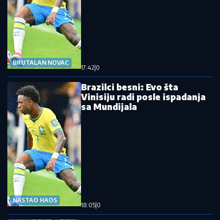
BRUTALAN NOVAC
17:42
|
0
Brazilci besni: Evo šta
Vinisiju radi posle ispadanja
sa Mundijala
NASTAO HAOS
18:05
|
0