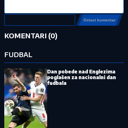
posledice u našoj zemlji (FOTO)
by Aklamator
Pročitajte još:
NBA
trejd: Srbin za jednog od najboljih
šutera svih vremena?
Kraj sage: Šengelija sam platio i
potpisao!
Hrvat ubedio Srbina da obuče crveno-
beli dres: "Dođi, zagorčaćemo život
svima"