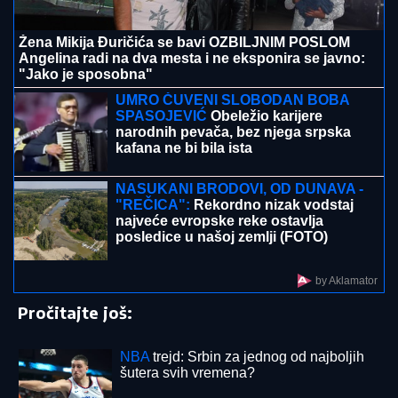
BOJANA LAZIĆ POKAZALA MAJKU
Sa njom uživa
na letovanju: Doručak U BAZENU, a tek da vidite
voditeljku u bikiniju (FOTO)
Ljubimac navijača se vraća u Zvezdu?
Ovo je istina o dolasku velikog
pojačanja
SUVI LUKSUZ I EGZOTIKA!
Anđela i
Gastoz pobegli na Maldive, pa se
pohvalili: Kokteli dobrodošlice,
nestvaran bazen i NEOČEKIVAN