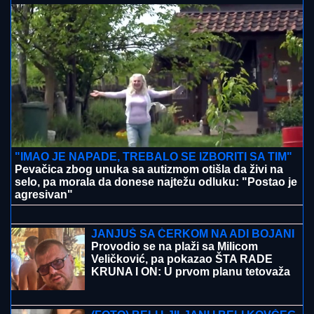
NAJVEĆA KUPOVINA REALA:
Madriđani platili 125
miliona evra za fudbalsko čudo
"TO JE TUŽNO, NISAM ZNALA ŠTA JE
MORE, PRVI MOMAK ME ODVEO"
Seka Aleksić na ivici suza otkrila kada
je prvi put otišla na letovanje i umalo
se rasplakala
"OKO SINA PERUNA NE MOŽE NIKO
DA NAM POMOGNE"
Žena Ognjena
Amidžića zbog ćerke Lole unajmila
DADILJU IZ AZIJE, pa priznala sa čim
se suočavaju u domu! (FOTO)