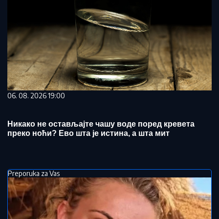
06. 08. 2026 19:00
Никако не остављајте чашу воде поред кревета
преко ноћи? Ево шта је истина, а шта мит
Preporuka za Vas