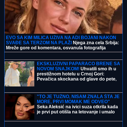
EVO SA KIM MILICA UŽIVA NA ADI BOJANI NAKON
SVAĐE SA TERZOM NA PLAŽI
Njega zna cela Srbija:
Mreže gore od komentara, osvanula fotografija
PODIGNUTA OPTUŽNICA PROTIV
MAJKE (50) I SINA (20)
Planirali
ubistvo Luke Bojovića?! Nađen
arsenal oružja, otkriven i PAKLENI
PLAN koji su skovali
EKSKLUZIVNI PAPARACO BRENE SA
NOVOM SNAJKOM!
Uhvatili smo ih u
prestižnom hotelu u Crnoj Gori:
Pevačica skockana od glave do pete,
Viktorova devojka bez šminke (VIDEO)