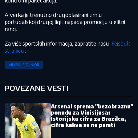
kontrolni paket akcija.
Alverka je trenutno drugoplasirani tim u
portugalskoj drugoj ligi i napada promociju u elitni
rang.
Za više sportskih informacija, zapratite našu
Fejsbuk
stranicu
.
VINISIJUS ŽUNIOR
POVEZANE VESTI
Arsenal sprema "bezobraznu"
ponudu za Vinisijusa:
Istorijska cifra za Brazilca,
cifra kakva se ne pamti