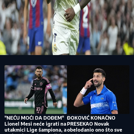
"NEĆU MOĆI DA DOĐEM"
ĐOKOVIĆ KONAČNO
Lionel Mesi neće igrati na
PRESEKAO Novak
utakmici Lige šampiona, a
obelodanio ono što sve