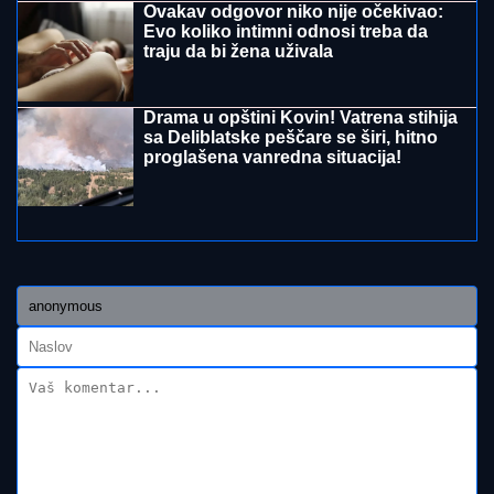
desetine hiljada evra!
Žena Mikija Đuričića se bavi OZBILJNIM POSLOM
Angelina radi na dva mesta i ne eksponira se javno:
"Jako je sposobna"
UMRO ČUVENI SLOBODAN BOBA
SPASOJEVIĆ
Obeležio karijere
narodnih pevača, bez njega srpska
kafana ne bi bila ista
NASUKANI BRODOVI, OD DUNAVA -
"REČICA":
Rekordno nizak vodstaj
najveće evropske reke ostavlja