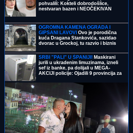
SIN BRUTALNO TUKAO MAJKU DO SMRTI!
Strašni
detalji jezivog zločina na Novom Beogradu: Nakon
ubistva pokušao da skoči sa terase!
(FOTO) BELI LJILJANI I BELI KOVČEG
ZA UBIJENU LJUDMILU
Porodica
ispratila Ruskinju koju je ugušio turski
državljanin u Borči: Sveštenik držao
opelo na Lešću
"ASMIN ŠALJE LJUDE, STANIJA ĆE
DA IZGUBI VIZU"
Uroš Stanić o ulasku
u Elitu 10, pretnjama i tužbama:
"Zaradiću 200.000 evra, idem u
američku ambasadu"