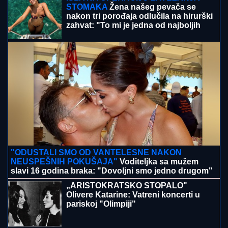
STOMAKA
Žena našeg pevača se
nakon tri porođaja odlučila na hirurški
zahvat: "To mi je jedna od najboljih
odluka"
"ODUSTALI SMO OD VANTELESNE NAKON
NEUSPEŠNIH POKUŠAJA"
Voditeljka sa mužem
slavi 16 godina braka: "Dovoljni smo jedno drugom"
„ARISTOKRATSKO STOPALO"
Olivere Katarine: Vatreni koncerti u
pariskoj "Olimpiji"