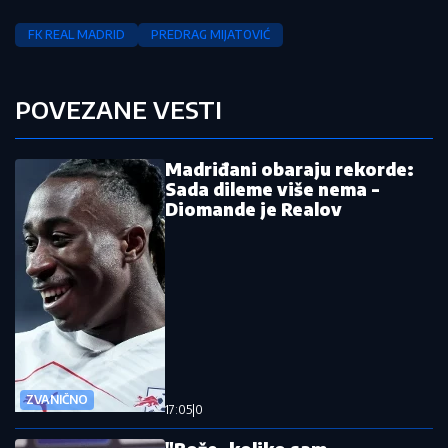
FK REAL MADRID
PREDRAG MIJATOVIĆ
POVEZANE VESTI
Madriđani obaraju rekorde:
Sada dileme više nema -
Diomande je Realov
ZVANIČNO
17:05
|
0