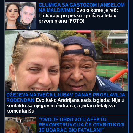
GLUMICA SA GASTOZOM I ANĐELOM
NA MALDIVIMA!
Evo o kome je reč:
Trčkaraju po pesku, golišava tela u
prvom planu (FOTO)
DŽEJEVA NAJVEĆA LJUBAV DANAS PROSLAVLJA
ROĐENDAN
Evo kako Andrijana sada izgleda: Nije u
kontaktu sa njegovim ćerkama, a jedan detalj svi
komentarišu
"OVO JE UBISTVO U AFEKTU,
REKONSTRUKCIJA ĆE OTKRITI KOJI
JE UDARAC BIO FATALAN!"