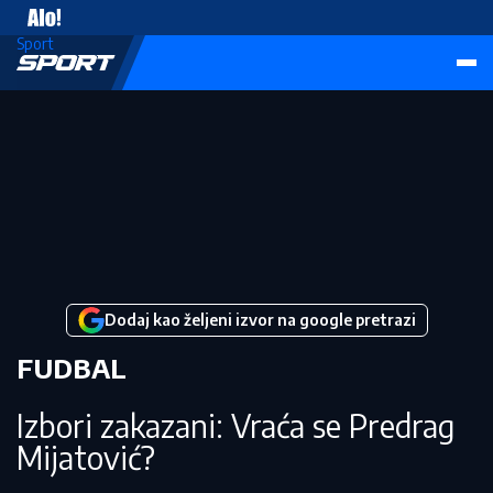
Vesti
Sport
Dodaj kao željeni izvor na google pretrazi
FUDBAL
Izbori zakazani: Vraća se Predrag
Mijatović?