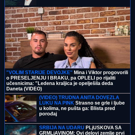
NIKO NIJE VIDEO: Supruzi je poslao
OVU poruku (FOTO)
"VOLIM STARIJE DEVOJKE"
Mina i Viktor progovorili
o PRESELJENJU I BRAKU, pa OPLELI po rijaliti
učesnicima: "Ledena kraljica je opelješila deda
Daneta (VIDEO)
(VIDEO) TRUDNA ANITA DOVEZLA
LUKU NA PINK
Strasno se grle i ljube
u kolima, ne pušta ga: Blista pred
porođaj
SRBIJA NA UDARU
PLjUSKOVA SA
GRMLjAVINOM: Ovi delovi zemlje prvi