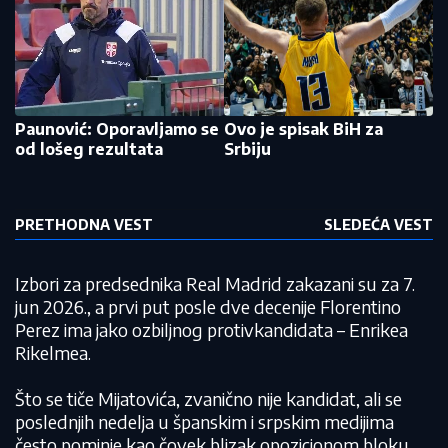
Paunović: Oporavljamo se
Ovo je spisak BiH za
od lošeg rezultata
Srbiju
PRETHODNA VEST
SLEDEĆA VEST
Izbori za predsednika Real Madrid zakazani su za 7.
jun 2026., a prvi put posle dve decenije Florentino
Perez ima jako ozbiljnog protivkandidata – Enrikea
Rikelmea.
Što se tiče Mijatovića, zvanično nije kandidat, ali se
poslednjih nedelja u španskim i srpskim medijima
često pominje kao čovek blizak opozicionom bloku