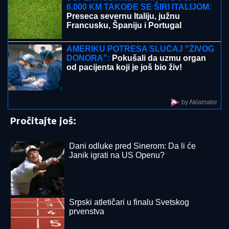
6.000 KM TAKOĐE SE ŠIRI ITALIJOM:
Preseca severnu Italiju, južnu
Francusku, Španiju i Portugal
AMERIKU POTRESA SLUČAJ "ŽIVOG
DONORA":
Pokušali da uzmu organ
od pacijenta koji je još bio živ!
by Aklamator
Pročitajte još:
Dani odluke pred Sinerom: Da li će
Janik igrati na US Openu?
Srpski atletičari u finalu Svetskog
prvenstva