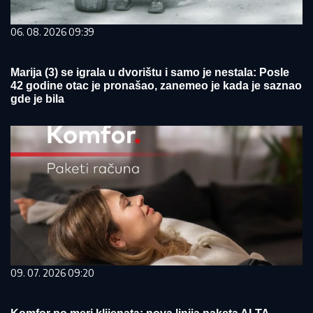
06. 08. 2026 09:39
Marija (3) se igrala u dvorištu i samo je nestala: Posle
42 godine otac je pronašao, zanemeo je kada je saznao
gde je bila
09. 07. 2026 09:20