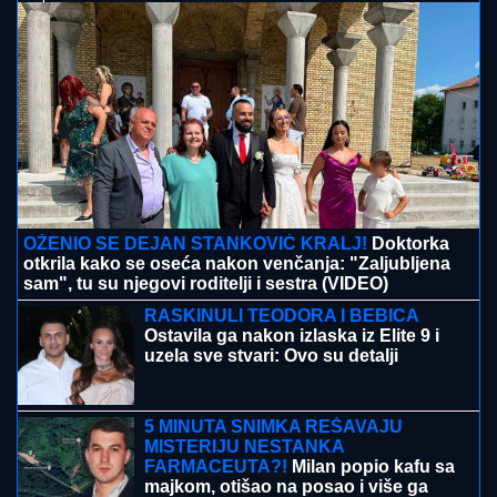
OŽENIO SE DEJAN STANKOVIĆ KRALJ!
Doktorka
otkrila kako se oseća nakon venčanja: "Zaljubljena
sam", tu su njegovi roditelji i sestra (VIDEO)
RASKINULI TEODORA I BEBICA
Ostavila ga nakon izlaska iz Elite 9 i
uzela sve stvari: Ovo su detalji
5 MINUTA SNIMKA REŠAVAJU
MISTERIJU NESTANKA
FARMACEUTA?!
Milan popio kafu sa
majkom, otišao na posao i više ga