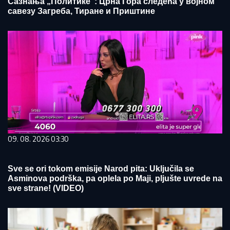
Сазнања „Политике”: Црна Гора следећа у војном
савезу Загреба, Тиране и Приштине
09. 08. 2026 03:30
Sve se ori tokom emisije Narod pita: Uključila se
Asminova podrška, pa oplela po Maji, pljušte uvrede na
sve strane! (VIDEO)