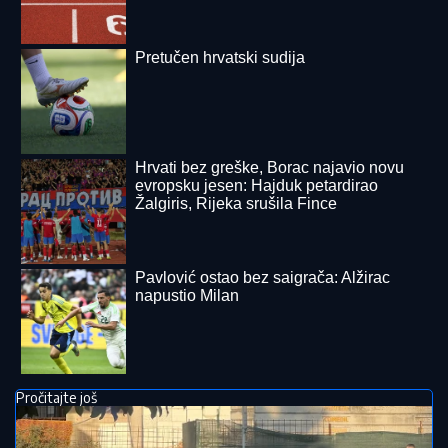
Pretučen hrvatski sudija
Hrvati bez greške, Borac najavio novu
evropsku jesen: Hajduk petardirao
Žalgiris, Rijeka srušila Fince
Pavlović ostao bez saigrača: Alžirac
napustio Milan
Pročitajte još