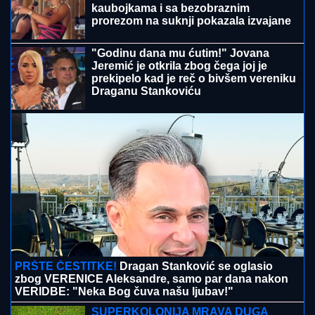
kaubojkama i sa bezobraznim
prorezom na suknji pokazala izvajane
noge, a onda je sevnulo i više nego
što je planirala (Foto)
"Godinu dana mu ćutim!" Jovana
Jeremić je otkrila zbog čega joj je
prekipelo kad je reč o bivšem vereniku
Draganu Stankoviću
PRŠTE ČESTITKE!
Dragan Stanković se oglasio
zbog VERENICE Aleksandre, samo par dana nakon
VERIDBE: "Neka Bog čuva našu ljubav!"
SUPERKOLONIJA MRAVA DUGA