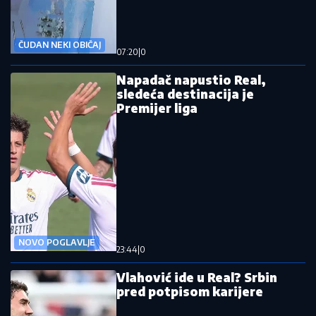
ČUDAN NEKI OBIČAJ
07:20
|
0
Napadač napustio Real,
sledeća destinacija je
Premijer liga
NOVO POGLAVLJE
23:44
|
0
Vlahović ide u Real? Srbin
pred potpisom karijere