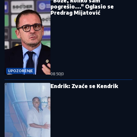
"Bože, koliko sam
pogrešio..." Oglasio se
Predrag Mijatović
UPOZORENJE
08:50
|
0
Endrik: Zvaće se Kendrik