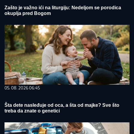
Zašto je važno ići na liturgiju: Nedeljom se porodica
okuplja pred Bogom
05. 08. 2026 06:45
Šta dete nasleđuje od oca, a šta od majke? Sve što
treba da znate o genetici