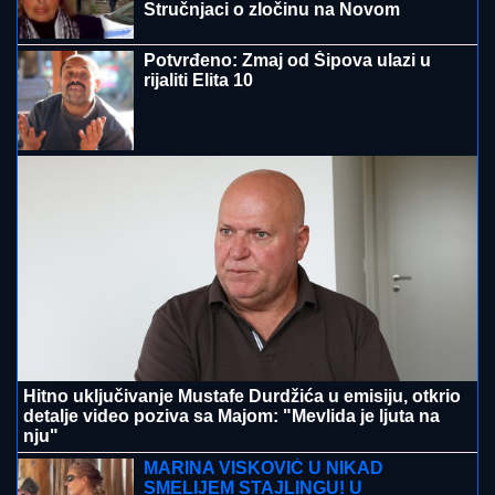
Stručnjaci o zločinu na Novom
Beogradu: Da li je tragedija mogla biti
sprečena?
Potvrđeno: Zmaj od Šipova ulazi u
rijaliti Elita 10
Hitno uključivanje Mustafe Durdžića u emisiju, otkrio
detalje video poziva sa Majom: "Mevlida je ljuta na
nju"
MARINA VISKOVIĆ U NIKAD
SMELIJEM STAJLINGU! U