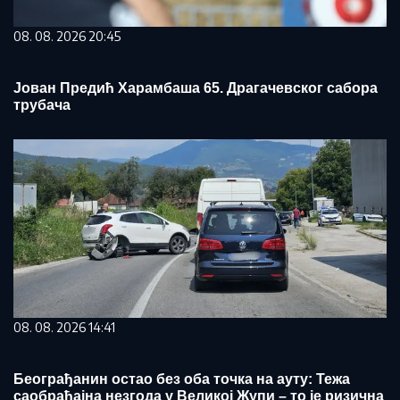
08. 08. 2026 20:45
Јован Предић Харамбаша 65. Драгачевског сабора
трубача
08. 08. 2026 14:41
Београђанин остао без оба точка на ауту: Тежа
саобраћајна незгода у Великој Жупи – то је ризична