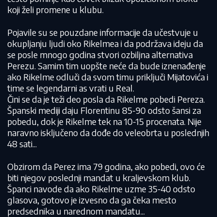
koji želi promene u klubu.
Pojavile su se pouzdane informacije da učestvuje u
okupljanju ljudi oko Rikelmea i da podržava ideju da
se posle mnogo godina stvori ozbiljna alternativa
Perezu. Samim tim uopšte neće da bude iznenađenje
ako Rikelme odluči da svom timu priključi Mijatovića i
time se legendarni as vrati u Real.
Čini se da je teži deo posla da Rikelme pobedi Pereza.
Španski mediji daju Florentinu 85-90 odsto šansi za
pobedu, dok je Rikelme tek na 10-15 procenata. Nije
naravno isključeno da dođe do veleobrta u poslednjih
48 sati...
Obzirom da Perez ima 79 godina, ako pobedi, ovo će
biti njegov poslednji mandat u kraljevskom klub.
Španci navode da ako Rikelme uzme 35-40 odsto
glasova, gotovo je izvesno da ga čeka mesto
predsednika u narednom mandatu...