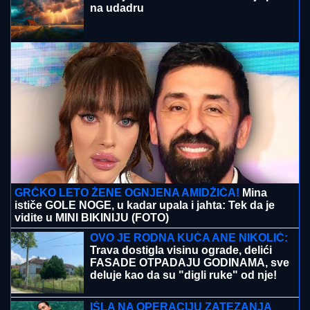
na udadru
GRČKO LETO ŽENE OGNJENA AMIDŽIĆA!
Mina
ističe GOLE NOGE, u kadar upala i jahta: Tek da je
vidite u MINI BIKINIJU (FOTO)
OVO JE RODNA KUĆA ANE NIKOLIĆ:
Trava dostigla visinu ograde, delići
FASADE OTPADAJU GODINAMA, sve
deluje kao da su "digli ruke" od nje!
(FOTO)
IŠLA NA OPERACIJU ZATEZANJA