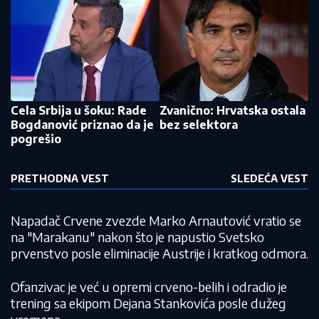
Cela Srbija u šoku: Rade
Zvanično: Hrvatska ostala
Bogdanović priznao da je
bez selektora
pogrešio
PRETHODNA VEST
SLEDEĆA VEST
Napadač Crvene zvezde Marko Arnautović vratio se
na "Marakanu" nakon što je napustio Svetsko
prvenstvo posle eliminacije Austrije i kratkog odmora.
Ofanzivac je već u opremi crveno-belih i odradio je
trening sa ekipom Dejana Stankovića posle dužeg