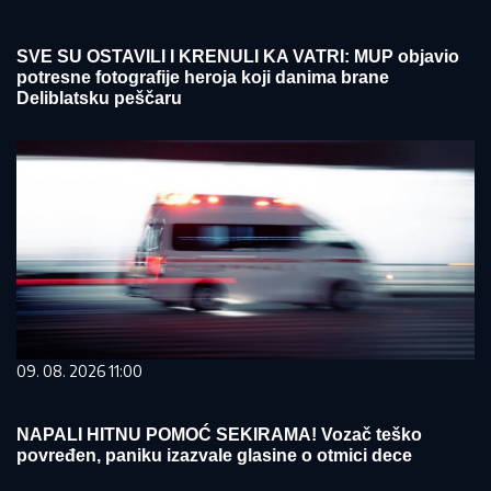
SVE SU OSTAVILI I KRENULI KA VATRI: MUP objavio
potresne fotografije heroja koji danima brane
Deliblatsku peščaru
09. 08. 2026 11:00
NAPALI HITNU POMOĆ SEKIRAMA! Vozač teško
povređen, paniku izazvale glasine o otmici dece