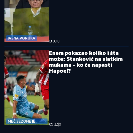
JASNA PORUKA
13:03
|
0
Enem pokazao koliko i šta
može: Stanković na slatkim
mukama - ko će napasti
Hapoel?
MEČ SEZONE JE
09:22
|
0
BLIZU