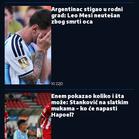
Hrvati promenili ime, zvaće se kao
jedan evroligaš
Srpski atletičari u finalu Svetskog
prvenstva
Pročitajte još