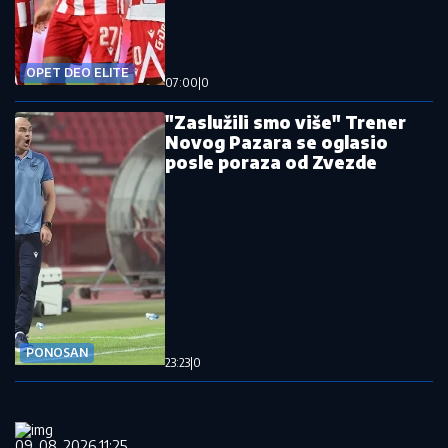
OPET DEO ELITE
07:00
|
0
"Zaslužili smo više" Trener
Novog Pazara se oglasio
posle poraza od Zvezde
PONOSAN
23:23
|
0
09. 08. 2026 11:25