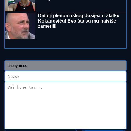
"ŽELIM BEBU"
Jelena Gavrilović progovorila o
svadbi, renoviranju kuće, zašto je pristala na rijaliti i
obnaživanje: "Išla sam roditeljima da kažem da
odustajem"
(FOTO) AUTO ZGUŽVAN KAO
LIMENKA, TOČAK ODLETEO!
Prve
slike užasa kod Jasenovika:
Dramatični prizori sa lica mesta,
sumnja se da ima povređenih
JOŠ JEDNA DETONACIJA U
BEOGRADU!
Rakovica se zatresla
usred noći: Na licu mesta krater,