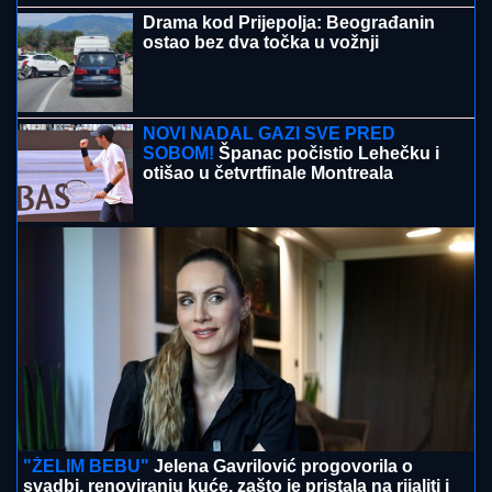
(FOTO) "MAJA SVE PLAĆA"
Asmin priznao šta se
dešava nakon rijalitija, ne odvaja se od
Marinkovićeve: Priznali kakav im je odnos nakon
skandala
PEVAČICA SPAKOVALA KOFERE I
OTIŠLA IZ BEOGRADA
Odmara na
luks destinaciji gde noć košta
papreno: "Sa 34 godine zavolela
pesak"
(FOTO) VOZ NALETEO NA OSOBU
KOD ZEMUNA
Oglasili se iz
"Srbijavoza": Hitna pomoć i policija na
licu mesta