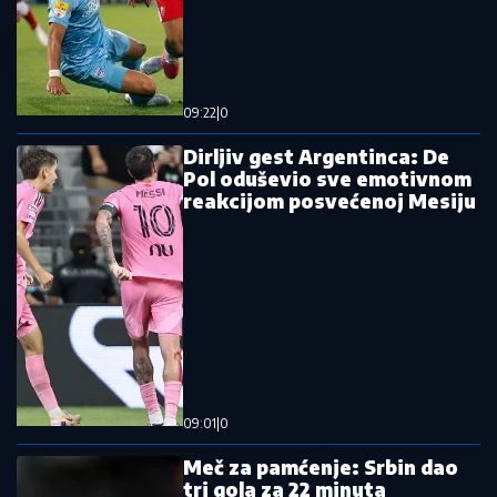
"Sve veruješ, dobar dečko" Mertens ponižava
Georgieva!
Teniska kruna se zaljuljala: Sabalenka
eliminisana u Torontu, poraz koji može
mnogo da boli
Detalji plenumaškog dosijea o Zlatku
Kokanoviću! Evo šta su mu najviše
zamerili!