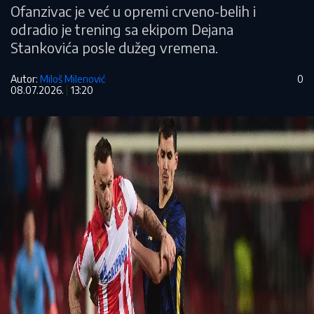
Ofanzivac je već u opremi crveno-belih i
odradio je trening sa ekipom Dejana
Stankovića posle dužeg vremena.
Autor:
Miloš Milenović
0
08.07.2026.
13:20