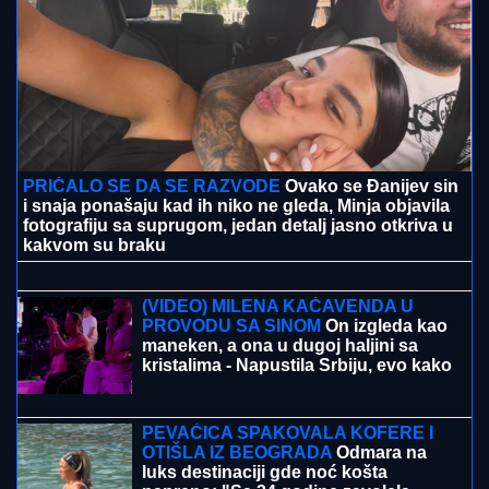
"JA SAM TO SMISLILA!"
Dino Melin tvrdi da je on
napisao pesmu "Beograd", Ceca posle 30 godina
otkrila istinu: "Nudila sam je Marini"
CECA RAŽNATOVIĆ U MOĆNOJ
KORSET HALJINI, A ŠLIC DO KUKA U
klubu raspametila sve! Izula se, pa
PEVALA BOSA - Sve se orilo (VIDEO)
"UVKAO ME U ŽBUNJE,
tu je počela
BORBA ZA ŽIVOT!" Pevačica je
doživela jezivu traumu: "Njegove ruke
su od dole došle ka mom vratu"