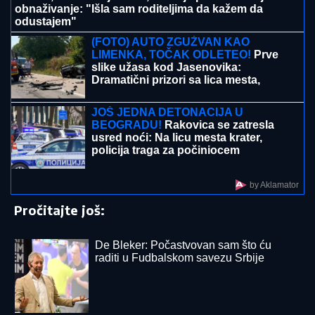
MOTO GP:
Martinu pol pozicija za nagradu Velike
Britanije
Paparaco: Uhvatili smo trudnu Anitu
Stanojlović i Luku Vujovića!
3+ TIKET ZA DANAS: Na ovim
utakmicama mreže će se "sigurno"
tresti