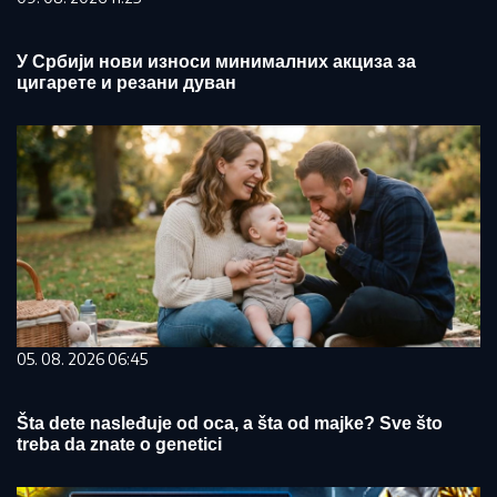
У Србији нови износи минималних акциза за
цигарете и резани дуван
05. 08. 2026 06:45
Šta dete nasleđuje od oca, a šta od majke? Sve što
treba da znate o genetici