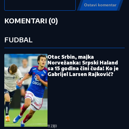
policija traga za počiniocem
by Aklamator
Pročitajte još:
De Bleker: Počastvovan sam što ću
raditi u Fudbalskom savezu Srbije
U akciji "Crveno-bela krv" prikupljena
161 jedinica
"Zaslužili smo više" Trener Novog
Pazara se oglasio posle poraza od
Zvezde