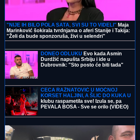
"NIJE IH BILO POLA SATA, SVI SU TO VIDELI"
Maja
Marinković šokirala tvrdnjama o aferi Stanije i Takija:
"Želi da bude sponzoruša, živi u selendri"
ORBAN POSETIO TRUBAČKU
LEGENDU
Mađarski političar uživa na
Saboru trubača u Guči: Pozdravio se
sa muzičarima i jeo svadbarski kupus
DONEO ODLUKU
Evo kada Asmin
Durdžić napušta Srbiju i ide u
Dubrovnik: "Sto posto će biti tada"