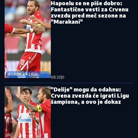
Hapoelu se ne piše dobro:
Fantastične vesti za Crvenu
zvezdu pred meč sezone na
"Marakani"
BORBA ZA LIGU
08:20
|
0
ŠAMPIONA
"Delije" mogu da odahnu:
Crvena zvezda će igrati Ligu
šampiona, a ovo je dokaz