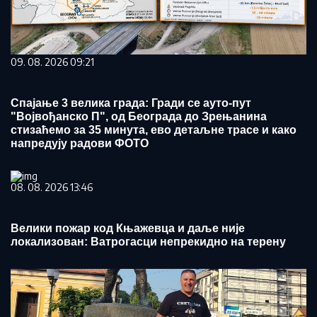
09. 08. 2026 09:21
Спајање 3 велика града: Гради се ауто-пут
"Војвођанско П", од Београда до Зрењанина
стизаћемо за 35 минута, ево детаљне трасе и како
напредују радови ФОТО
08. 08. 2026 13:46
Велики пожар код Књажевца и даље није
локализован: Ватрогасци непрекидно на терену