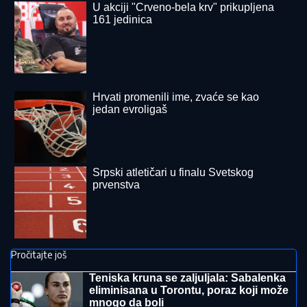
"HTEO SAM DA SE ZAMONAŠIM"
Dejan Stanković
Kralj otkrio ko je doktorka koju ženi, šokirao detaljima
iz života: "Nema vila i kamiona" (VIDEO)
Drama kod Prijepolja: Beograđanin
ostao bez dva točka u vožnji
NOVI NADAL GAZI SVE PRED
SOBOM!
Španac počistio Lehečku i
otišao u četvrtfinale Montreala