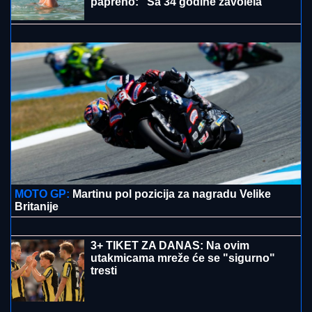
PRIČALO SE DA SE RAZVODE
Ovako se Đanijev sin
i snaja ponašaju kad ih niko ne gleda, Minja objavila
fotografiju sa suprugom, jedan detalj jasno otkriva u
kakvom su braku
SKINULA SE ANA SEVIĆ
Ukrstila
bikini, pa mamila poglede na plaži:
Ovakvu je retko viđamo (Foto)
(VIDEO) MILENA KAČAVENDA U
PROVODU SA SINOM
On izgleda kao
maneken, a ona u dugoj haljini sa
kristalima - Napustila Srbiju, evo kako
provodi vreme po izlasku iz "Elite 9"