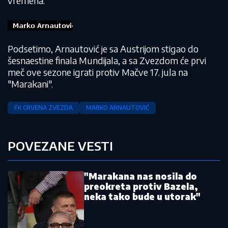
vremena.
Podsetimo, Arnautović je sa Austrijom stigao do
šesnaestine finala Mundijala, a sa Zvezdom će prvi
meč ove sezone igrati protiv Mačve 17. jula na
"Marakani".
FK CRVENA ZVEZDA
MARKO ARNAUTOVIĆ
POVEZANE VESTI
"Marakana nas nosila do
preokreta protiv Bazela,
neka tako bude u utorak"